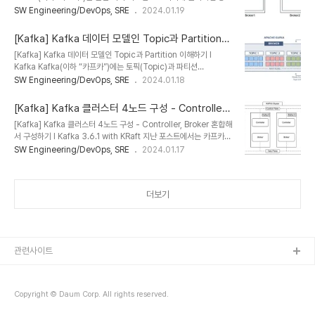
가 발생하여도 높은 가용성을 보장하도록 구성할 수 있다. 그리고 가용
SW Engineering/DevOps, SRE
2024.01.19
정해 해당 키를 가진 모든 메시지를 동일한 파티션으로 전송할 수 있으
성을 보장하기 위해 데이터를 여러 노드로 분산해서 운영한다. 메시지
며, 키를 지정하지 않으면 라운드 로빈 방식으로 파티션에 균등하게 배
를 여러 개로 복사해서 카프카 클러스터의 여러 브로커들에게 분산시
분한다...
[Kafka] Kafka 데이터 모델인 Topic과 Partition
키는데 이러한 작업을 “리플리케이션”이라 한다. 이때 실제로 리플리
이해하기
[Kafka] Kafka 데이터 모델인 Topic과 Partition 이해하기 l
케이션되는 정보는 토픽이 아닌 토픽의 파티션이다. 토픽에 대한 자세
Kafka Kafka(이하 “카프카”)에는 토픽(Topic)과 파티션
한 내용은 아래 글을 참고한다. l Kafka 데이터 모델인 Topic과
(Partition)이라는 데이터 모델이 있다. 간단히 정리하면 토픽은 메시
SW Engineering/DevOps, SRE
2024.01.18
Partition 이해하기 :
지를 받을 수 있도록 논리적으로 묶은 개념이고, 파티션은 토픽을 구성
https://sungwookkang.com/entry/Kafka-Kafka-
하는 물리적 데이터 저장소이며 수평 확장이 가능한 단위이다. 카프카
%EB%8D%B0%EC%9D%B4%ED%84%B0-..
[Kafka] Kafka 클러스터 4노드 구성 - Controller,
클러스터는 토픽에 데이터를 저장한다. 토픽의 이름은 249자 미만으
Broker 혼합해서 구성하기
[Kafka] Kafka 클러스터 4노드 구성 - Controller, Broker 혼합해
로 영문, 숫자, ‘.’, ‘_’, ‘-‘를 조합하여 만들 수 있다. 토픽은 1개 이상의
서 구성하기 l Kafka 3.6.1 with KRaft 지난 포스트에서는 카프카를
파티션으로 구성되어 있다. 파티션은 append-only로 동작하며 새
단일 노드에 구성한 뒤 간단히 PUB/SUB를 테스트하는 방법에 대해
SW Engineering/DevOps, SRE
2024.01.17
메시지는 파티션 맨 뒤에 추가된다. 그리고 각 메시지의 저장 위치를
서 알아보았다. l Kafka 설치 (with KRaft) 및 PUB/SUB 테스트 코
offset이라고 한다. 오프셋은 파티션 내에서 메시지를..
드 (with Python) 실습 :
https://sungwookkang.com/entry/Kafka-Kafka-
더보기
%EC%84%A4%EC%B9%98-with-KRaft-
%EB%B0%8F-PUBSUB-
%ED%85%8C%EC%8A%A4%ED%8A%B8-
%EC%BD%94%EB%93%9C-with-Python-
%EC%8B%A4%EC%8A%B5 이번 포스트는 4 node의 카프
관련사이트
카 서버를 클러..
Copyright © Daum Corp. All rights reserved.