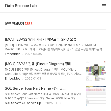
Data Science Lab
분류 전체보기
1386
[MCU] ESP32 WIFI 사용시 아날로그 GPIO 오류
[MCU] ESP32 WIFI 사용시 아날로그 GPIO 오류 Board : ESP32-WROOM-
DevKit ESP 32 보드에서 TDS 센서를 사용하여 전기 전도도 값을 측정을 해야하는 작업
이 있었다. 이때 샘플 코드로 작동하면 정상으로 작동하는데, WiFi를 활성화하면 정상적으
Embedded
2025.03.06
로 센서의 값을 읽어오지 못하는 문제가 발생하였다. (정확히는 4095로 값이 고정되어 출
력) l 테스트 TDS 샘플 코드 : https://randomnerdtutorials.com/esp32-tds-
[MCU] ESP32 핀맵 (Pinout Diagram) 정리
water-quality-sensor/ 해당 현상과 관련하여 검색해 보니, 일부 ESP32에서 WiFi를
[MCU] ESP32 핀맵 (Pinout Diagram) 정리 MCU(Micro
활성화할 경우 일부 아날로그 GPIO핀이 정상적으로 동작하지 않는다고 한다. 이 문제를 해
Controller Unit)는 마이크로컨트롤러 유닛을 뜻하며, 전자기기의
결하기 위해서는 동작가능한 다..
조작이나 특정 시스템을 제어하는 역할을 하는 집적회로(IC)이다. 일
Embedded
2025.01.03
반적으로 “보드”라고 불리기도 한다.아두이노 보드의 경우 호환 보드
가 많고 보드에 붙어있는 확장 디바이스 따라 기능이 추가되기 때문에,
SQL Server Four Part Name 정의 및
비슷하게 생겼어도 일부 기능들이 조금씩 다르다. 예를들어 ESP32
PARSERNAME을 활용하여 IP 대역 구하기
SQL Server Four Part Name 정의 및 PARSERNAME을 활용하
모델만 하더라도 뒤에 붙는 숫자에 따라 WIFI만 되느냐, 블루투스도
여 IP 대역 구하기 l Version : SQL Server 2008 later SQL
되느냐, 싱글코어이냐 듀얼코어이냐 등이 나뉜다. 그렇기 때문에
Server를 운영하다 보면 Four Part Name 또는 Three Part
SQL Server/SQL Server Tip
2025.01.02
MCU를 선택할 때에는 필요한 기능들이 지원되는지 확인할 수 있도
Name이라는 용어를 접하게 된다. 이러한 용어는 데이터베이스 시스
록 한다. 물론 해당 기능이 없으면 추가 디바이스 연결로 가능하나 이