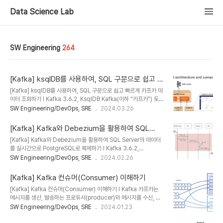
Data Science Lab
SW Engineering
264
[Kafka] ksqlDB를 사용하여, SQL 구문으로 쉽고 빠
르게 카프카 데이터 조회하기
[Kafka] ksqlDB를 사용하여, SQL 구문으로 쉽고 빠르게 카프카 데
이터 조회하기 l Kafka 3.6.2, KsqlDB Kafka(이하 “카프카”) 토픽
에 저장되어 있는 데이터를 사용하기 위해서는 컨슈머라는 것이 필요
SW Engineering/DevOps, SRE
2024.03.26
하고, 컨슈머에는 각 비즈니스에 필요한 로직을 포함하여 원하는 데이
터를 제공한다. 이렇게 시스템을 구성해 놓으면 빠르고 편리하게 메시
[Kafka] Kafka와 Debezium을 활용하여 SQL
징 처리를 할 수 있다. 그런데 실시간으로 카프카의 데이터를 조회(집
Server의 데이터를 실시간으로 PostgreSQL로 복
[Kafka] Kafka와 Debezium을 활용하여 SQL Server의 데이터
계, 조인)하거나, 카프카 내부의 토픽 데이터를 조합해서 새로운 토픽
제하기
를 실시간으로 PostgreSQL로 복제하기 l Kafka 3.6.2,
데이터 생성이 필요할 때가 있다. 이 경우 매번 컨슈머를 개발하거나
Debezium 2.5, SQL Server 2019, PostgreSQL 12 Kafka(이
SW Engineering/DevOps, SRE
2024.02.26
CLI를 통해 구축하는 것은 매우 번거롭고 익숙하지 않은 사용자에게
하 “카프카”)와 카프카 커넥터인 Debezium을 활용하여 SQL
는 어려운 작업일 수 있다. 이때 ksqlDB를 사용하면, 유사SQL문을
Server에서 발생하는 실시간 DML을 캡처하여 PostgreSQL로 데
사용하여..
[Kafka] Kafka 컨슈머(Consumer) 이해하기
이터를 복제하는 방법에 대해서 알아본다. 이번 포스트에서는 실시간
[Kafka] Kafka 컨슈머(Consumer) 이해하기 l Kafka 카프카는
데이터 복제를 위한 구성 정도로만 다루고, 각 단계에서의 상세한 기술
메시지를 생산, 발송하는 프로듀서(producer)와 메시지를 수신, 소
내용은 추후 다른 포스팅에서 다룰 예정이다. [Architecture] 이번
비하는 컨슈머(consumer)가 있으며, 프로듀서와 컨슈머 사이에서
SW Engineering/DevOps, SRE
2024.01.23
에 구축하려는 시스템의 아키텍처는 아래와 같다. 어플리케이션에서
메시지를 중개하는 브로커(broker)로 구성된다. 이번 포스트는 컨슈
MS SQL Server의 데이터를 변경하면 SQL..