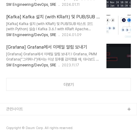
리를 위해 ZooKeeper에 대한 Apache Kafka의 종속성을 제거하
SW Engineering/DevOps, SRE
2024.01.11
%ED%85%8C%EC%8A%A4%ED%8A%B8-
기 위해 KIP-500에 도입된 합의 프로토콜이다. 이는 메타데이터에
%EC%BD%94%EB%93%9C-with-Python-
대한 책임을 ZooKeeper와 Kafka라는 두 개의 다른 시스템으로 분
%EC%8B%A4%EC%8A%B5 이번 포스트는 4 node의 카프
[Kafka] Kafka 설치 (with KRaft) 및 PUB/SUB 테
할하는 대신 Kafka 자체에 통합함으로써 Kafka의 아키텍처를 크게
카 서버를 클러..
스트 코드 (with Python) 실습
[Kafka] Kafka 설치 (with KRaft) 및 PUB/SUB 테스트 코드
단순화한다. KRaft 모드는 이전 컨트롤러를 대체하고 Raft 합의 프로
(with Python) 실습 l Kafka 3.6.1 with KRaft Apache
토콜의 이벤트 기반 변형을 사용하는 Kafka의 새로운 쿼럼 컨트롤러
Kafka(이하 “카프카”)는 실시간으로 기록 스트림을 게시, 구독, 저장
SW Engineering/DevOps, SRE
2024.01.09
서비스를 사용한다. Kafka의 새로운 쿼럼 컨트롤러의 이점은 아래와
및 처리할 수 있는 분산형 데이터 스트리밍 플랫폼이다. 여러 소스에서
같다. 1. KRaft는 적절한 크기의 클..
데이터 스트림을 처리하고 여러 사용자에게 전달하도록 설계되었다.
[Grafana] Grafana에서 이메일 알림 보내기
간단히 말해 A지점에서 B지점까지 이동하는 것뿐만 아니라 A지점에
[Grafana] Grafana에서 이메일 알림 보내기 l Grafana, PMM
서 Z지점을 비롯해 필요한 모든 곳에서 대규모 데이터를 동시에 이동
Grafana(“그라파나”)에서는 이상 징후를 감지했을 때, 대시보드 패
할 수 있다. 카프카는 현재 여러 마이크로서비스 개발 환경에서 많이
널에서 알림 규칙을 추가하여 다양한 방식으로 알림을 받을 수 있다.
SW Engineering/DevOps, SRE
2023.11.17
사용되고 있다. 카프카는 3.5.2 버전까지는 분산 코디네이션으로 주
이번 포스트에서는 그라파나에서 이메일로 알람을 보낼 수 있도록 설
키퍼(Zookeeper)를 사용하였지만, 3.6.0 버전 부터는 ..
정하는 방법에 대해서 알아본다. 알람을 이메일로 보내기 위해서는 그
라파나에서 SMTP 설정을 해야한다. 물론 SMTP 로 사용할 이메일
더보기
서버에서는 SMTP 서비스가 허용되어 있어야 한다. 그라파나가 설치
된 서버에서 Grafana.ini 설정파일을 수정하여 SMTP 정보를 등록
한다. vi /etc/Grafana/Grafana.ini 설정파일에서 아래 내용을 참
고하여 추가하도록 한다. [smtp] enabled = true h..
관련사이트
Copyright © Daum Corp. All rights reserved.