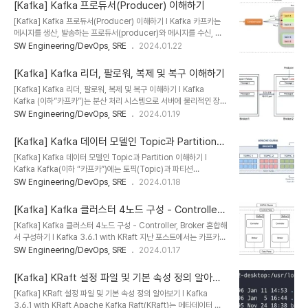
머에 대해서 알아본다. 프로듀서가 카프카의 토픽으로 메시지를 보내
[Kafka] Kafka 프로듀서(Producer) 이해하기
면 그 토픽의 메시지를 가져와 소비하는 역할을 하는 애플리케이션, 서
[Kafka] Kafka 프로듀서(Producer) 이해하기 l Kafka 카프카는
버 등을 지칭해서 컨슈머(Consumer)라고 한다. 컨슈머의 주요 기능
메시지를 생산, 발송하는 프로듀서(producer)와 메시지를 수신, 소
은 파티션 리더에게 메시지를 가져오기를 요청하는 것이다. 각 요청은
비하는 컨슈머(consumer)가 있으며, 프로듀서와 컨슈머 사이에서
SW Engineering/DevOps, SRE
2024.01.22
로그의 오프셋을 명시하고 그 위치로부터 로그 메시지를 수신한다. 그
메시지를 중개하는 브로커(broker)로 구성된다. 이번 포스트는 프로
래서 컨슈머는 수신할 메시지의 위치를 조정할 수 있으며, 이미 수신한
듀서에 대해서 알아본다. 메시지를 생산(producer)해서 카프카의 토
메시지를 다..
[Kafka] Kafka 리더, 팔로워, 복제 및 복구 이해하기
픽으로 메시지를 보내는 역할을 하는 애플리케이션, 서버 등을 모두 프
[Kafka] Kafka 리더, 팔로워, 복제 및 복구 이해하기 l Kafka
로듀서라고 한다. 프로듀서의 주요 기능은 각각의 메시지를 토픽 파티
Kafka (이하”카프카”)는 분산 처리 시스템으로 서버에 물리적인 장애
션에 매핑하고 파티션의 리더에 요청을 보내는 것이다. 이때 키 값을
가 발생하여도 높은 가용성을 보장하도록 구성할 수 있다. 그리고 가용
SW Engineering/DevOps, SRE
2024.01.19
정해 해당 키를 가진 모든 메시지를 동일한 파티션으로 전송할 수 있으
성을 보장하기 위해 데이터를 여러 노드로 분산해서 운영한다. 메시지
며, 키를 지정하지 않으면 라운드 로빈 방식으로 파티션에 균등하게 배
를 여러 개로 복사해서 카프카 클러스터의 여러 브로커들에게 분산시
분한다...
[Kafka] Kafka 데이터 모델인 Topic과 Partition
키는데 이러한 작업을 “리플리케이션”이라 한다. 이때 실제로 리플리
이해하기
[Kafka] Kafka 데이터 모델인 Topic과 Partition 이해하기 l
케이션되는 정보는 토픽이 아닌 토픽의 파티션이다. 토픽에 대한 자세
Kafka Kafka(이하 “카프카”)에는 토픽(Topic)과 파티션
한 내용은 아래 글을 참고한다. l Kafka 데이터 모델인 Topic과
(Partition)이라는 데이터 모델이 있다. 간단히 정리하면 토픽은 메시
SW Engineering/DevOps, SRE
2024.01.18
Partition 이해하기 :
지를 받을 수 있도록 논리적으로 묶은 개념이고, 파티션은 토픽을 구성
https://sungwookkang.com/entry/Kafka-Kafka-
하는 물리적 데이터 저장소이며 수평 확장이 가능한 단위이다. 카프카
%EB%8D%B0%EC%9D%B4%ED%84%B0-..
[Kafka] Kafka 클러스터 4노드 구성 - Controller,
클러스터는 토픽에 데이터를 저장한다. 토픽의 이름은 249자 미만으
Broker 혼합해서 구성하기
[Kafka] Kafka 클러스터 4노드 구성 - Controller, Broker 혼합해
로 영문, 숫자, ‘.’, ‘_’, ‘-‘를 조합하여 만들 수 있다. 토픽은 1개 이상의
서 구성하기 l Kafka 3.6.1 with KRaft 지난 포스트에서는 카프카를
파티션으로 구성되어 있다. 파티션은 append-only로 동작하며 새
단일 노드에 구성한 뒤 간단히 PUB/SUB를 테스트하는 방법에 대해
SW Engineering/DevOps, SRE
2024.01.17
메시지는 파티션 맨 뒤에 추가된다. 그리고 각 메시지의 저장 위치를
서 알아보았다. l Kafka 설치 (with KRaft) 및 PUB/SUB 테스트 코
offset이라고 한다. 오프셋은 파티션 내에서 메시지를..
드 (with Python) 실습 :
[Kafka] KRaft 설정 파일 및 기본 속성 정의 알아보
https://sungwookkang.com/entry/Kafka-Kafka-
기
[Kafka] KRaft 설정 파일 및 기본 속성 정의 알아보기 l Kafka
%EC%84%A4%EC%B9%98-with-KRaft-
3.6.1 with KRaft Apache Kafka Raft(KRaft)는 메타데이터 관
%EB%B0%8F-PUBSUB-