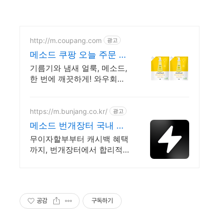
http://m.coupang.com
광고
메소드 쿠팡 오늘 주문 내
일 도착
기름기와 냄새 얼룩, 메소드,
한 번에 깨끗하게! 와우회원
무료배송. 설거지 후 끈적임
없는 상쾌함, 로켓배송으로
다음날 바로 경험하세요.
https://m.bunjang.co.kr/
광고
메소드 번개장터 국내 최
대 브랜드 중고거래
무이자할부부터 캐시백 혜택
까지, 번개장터에서 합리적으
로 중고거래 하세요 전국 각
지에서 올라오는 전국구 최
다 상품 매일 10만 개 이상의
신규 상품 업로드
공감
구독하기