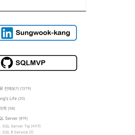
류 전체보기
(1379)
ng's Life
(20)
리학
(58)
QL Server
(819)
SQL Server Tip
(663)
SQL R Service
(2)