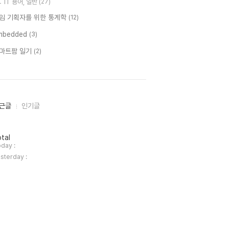
IT 용어, 일반
(27)
임 기획자를 위한 통계학
(12)
mbedded
(3)
마트팜 일기
(2)
근글
인기글
tal
day :
sterday :