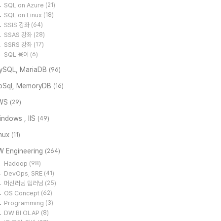
SQL on Azure
(21)
SQL on Linux
(18)
SSIS 강좌
(64)
SSAS 강좌
(28)
SSRS 강좌
(17)
SQL 용어
(6)
ySQL, MariaDB
(96)
oSql, MemoryDB
(16)
WS
(29)
ndows , IIS
(49)
inux
(11)
W Engineering
(264)
Hadoop
(98)
DevOps, SRE
(41)
머신러닝 딥러닝
(25)
OS Concept
(62)
Programming
(3)
DW BI OLAP
(8)