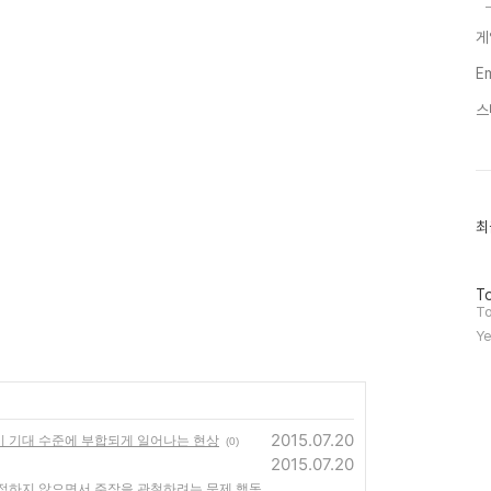
게
E
스
최
최
근
글
과
방
인
To
문
기
To
자
글
Ye
수
2015.07.20
 학습 수준이 기대 수준에 부합되게 일어나는 현상
(0)
2015.07.20
류를 인정하지 않으면서 주장을 관철하려는 문제 행동