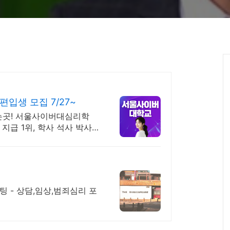
입생 모집 7/27~
는곳! 서울사이버대심리학
 지급 1위, 학사 석사 박사
 - 상담,임상,범죄심리 포