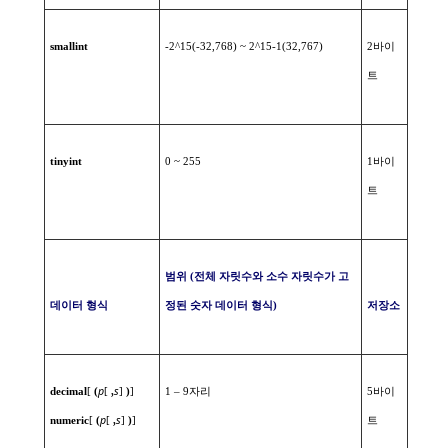
smallint
-2^15(-32,768) ~ 2^15-1(32,767)
2
바이
트
tinyint
0 ~ 255
1
바이
트
범위
(
전체
자릿수와
소수
자릿수가
고
데이터
형식
정된
숫자
데이터
형식
)
저장소
p
s
decimal
[
(
[
,
]
)
]
1 – 9
자리
5
바이
p
s
numeric
[
(
[
,
]
)
]
트