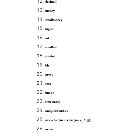
decimal
money
smallmoney
bigint
int
smallint
tinyint
bit
ntext
text
image
timestamp
uniqueidentifier
nvarchar
(
nvarchar(max)
포함
)
nchar