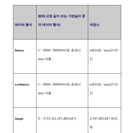
범위
(
고정
길이
또는
가변길이
문
데이터
형식
자
데이터
형식
)
저장소
binary
1 ~ 8000 / 8000
바이트
초과시
n
바이트
/ max(2^31-
max
사용
1)
varbinary
1 ~ 8000 / 8000
바이트
초과시
n
바이트
/ max(2^31-
max
사용
1)
image
0 ~ 2^31-1(2,147,483,647)
2,147,483,647
바이
트