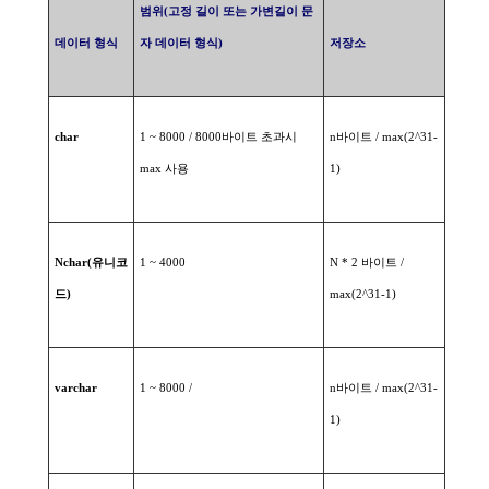
범위
(
고정
길이
또는
가변길이
문
데이터
형식
자
데이터
형식
)
저장소
char
1 ~ 8000 / 8000
바이트
초과시
n
바이트
/ max(2^31-
max
사용
1)
Nchar(
유니코
1 ~ 4000
N * 2
바이트
/
드
)
max(2^31-1)
varchar
1 ~ 8000 /
n
바이트
/ max(2^31-
1)