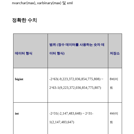
nvarchar(max)
,
varbinary(max) 및 xml
정확한 수치
범위
(
정수
데이터를
사용하는
숫자
데
데이터
형식
이터
형식
)
저장소
bigint
-2^63(-9,223,372,036,854,775,808) ~
8
바이
2^63-1(9,223,372,036,854,775,807)
트
int
-2^31(-2,147,483,648) ~ 2^31-
4
바이
1(2,147,483,647)
트