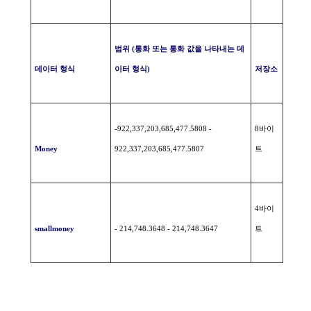
범위
(
통화
또는
통화
값을
나타내는
데
데이터
형식
이터
형식
)
저장소
-922,337,203,685,477.5808 -
8
바이
Money
922,337,203,685,477.5807
트
4
바이
smallmoney
- 214,748.3648 - 214,748.3647
트