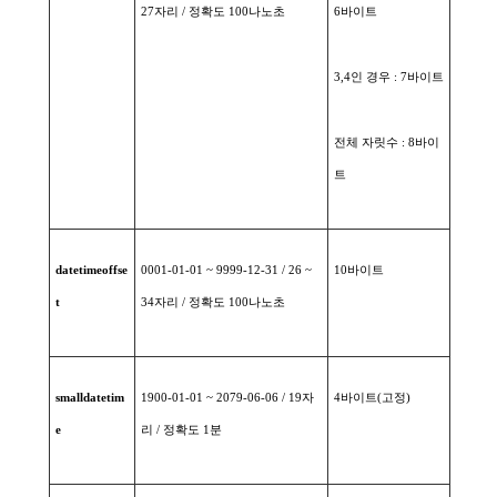
27
자리
/
정확도
100
나노초
6
바이트
3,4
인
경우
: 7
바이트
전체
자릿수
: 8
바이
트
datetimeoffse
0001-01-01 ~ 9999-12-31 / 26 ~
10
바이트
t
34
자리
/
정확도
100
나노초
smalldatetim
1900-01-01 ~ 2079-06-06 / 19
자
4
바이트
(
고정
)
e
리
/
정확도
1
분