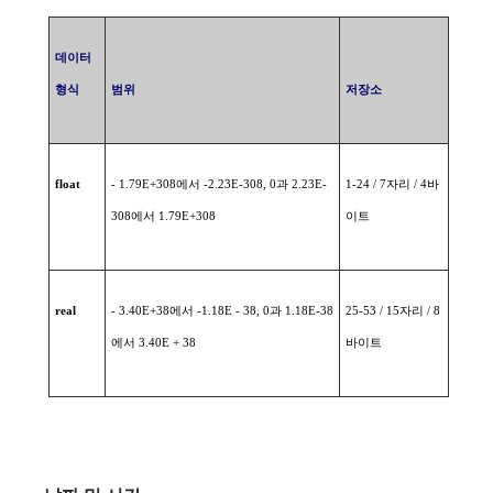
데이터
형식
범위
저장소
float
- 1.79E+308
에서
-2.23E-308, 0
과
2.23E-
1-24 / 7
자리
/ 4
바
308
에서
1.79E+308
이트
real
- 3.40E+38
에서
-1.18E - 38, 0
과
1.18E-38
25-53 / 15
자리
/ 8
에서
3.40E + 38
바이트