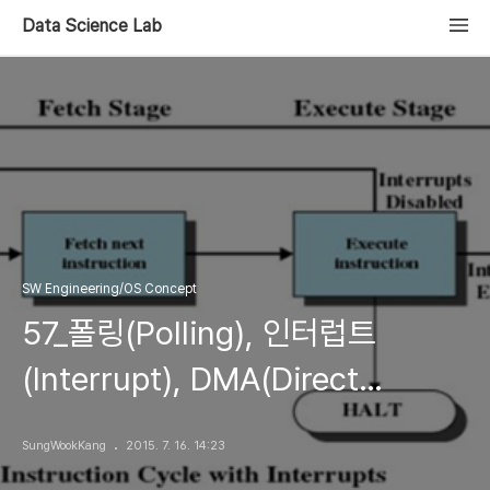
Data Science Lab
SW Engineering/OS Concept
57_폴링(Polling), 인터럽트
(Interrupt), DMA(Direct
Memory Access)
SungWookKang
2015. 7. 16. 14:23