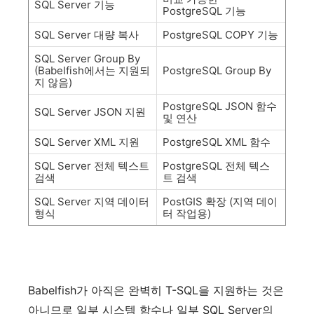
SQL Server
기능
PostgreSQL
기능
SQL Server
대량
복사
PostgreSQL COPY
기능
SQL Server Group By
(Babelfish
에서는
지원되
PostgreSQL Group By
지
않음
)
PostgreSQL JSON
함수
SQL Server JSON
지원
및
연산
SQL Server XML
지원
PostgreSQL XML
함수
SQL Server
전체
텍스트
PostgreSQL
전체
텍스
검색
트
검색
SQL Server
지역
데이터
PostGIS
확장
(
지역
데이
형식
터
작업용
)
Babelfish
가
아직은
완벽히
T-SQL
을
지원하는
것은
아니므로
일부
시스템
함수나
일부
SQL Server
의