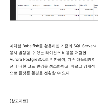
이처럼
Babelfish
를
활용하면
기존의
SQL Server
사
용시
발생할
수
있는
라이선스
비용을
저렴한
Aurora PostgreSQL
로
전환하며
,
기존
애플리케이
션에
대한
코드
변경을
최소화하고
,
빠르고
경제적
으로
플랫폼
환경을
전환할
수
있다
.
[
참고자료
]