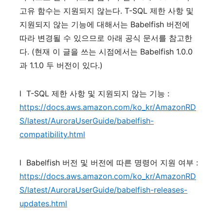
고유
함수는
지원되지
않는다
. T-SQL
제한
사항
및
지원되지
않는
기능에
대해서는
Babelfish
버전에
따라
변경될
수
있으므로
아래
공식
문서를
참고한
다
. (
현재
이
글을
쓰는
시점에서는
Babelfish 1.0.0
과
1.1.0
두
버전이
있다
.)
l
T-SQL
제한
사항
및
지원되지
않는
기능
:
https://docs.aws.amazon.com/ko_kr/AmazonRD
S/latest/AuroraUserGuide/babelfish-
compatibility.html
l
Babelfish
버전
및
버전에
따른
명령어
지원
여부
:
https://docs.aws.amazon.com/ko_kr/AmazonRD
S/latest/AuroraUserGuide/babelfish-releases-
updates.html