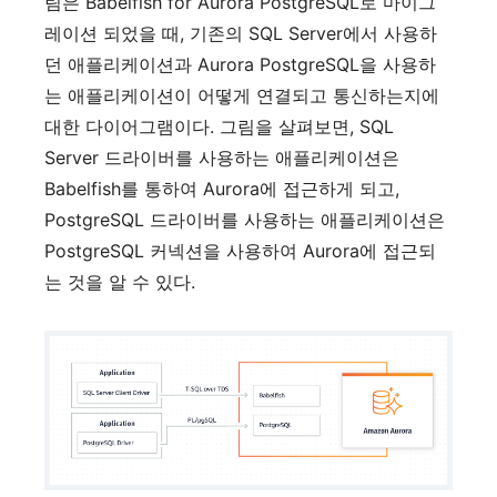
림은
Babelfish for Aurora PostgreSQL
로
마이그
레이션
되었을
때
,
기존의
SQL Server
에서
사용하
던
애플리케이션과
Aurora PostgreSQL
을
사용하
는
애플리케이션이
어떻게
연결되고
통신하는지에
대한
다이어그램이다
.
그림을
살펴보면
, SQL
Server
드라이버를
사용하는
애플리케이션은
Babelfish
를
통하여
Aurora
에
접근하게
되고
,
PostgreSQL
드라이버를
사용하는
애플리케이션은
PostgreSQL
커넥션을
사용하여
Aurora
에
접근되
는
것을
알
수
있다
.