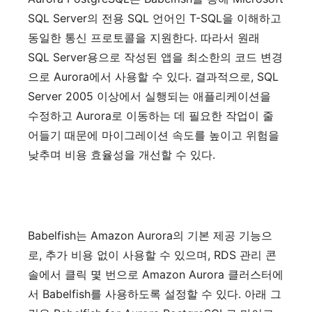
SQL Server
의
전용
SQL
언어인
T-SQL
을
이해하고
동일한
통신
프로토콜을
지원한다
.
따라서
원래
SQL Server
용으로
작성된
앱을
최소한의
코드
변경
으로
Aurora
에서
사용할
수
있다
.
결과적으로
, SQL
Server 2005
이상에서
실행되는
애플리케이션을
수정하고
Aurora
로
이동하는
데
필요한
작업이
줄
어들기
때문에
마이그레이션
속도를
높이고
위험을
낮추며
비용
효율성을
개선할
수
있다
.
Babelfish
는
Amazon Aurora
의
기본
제공
기능으
로
,
추가
비용
없이
사용할
수
있으며
, RDS
관리
콘
솔에서
클릭
몇
번으로
Amazon Aurora
클러스터에
서
Babelfish
를
사용하도록
설정할
수
있다
.
아래
그