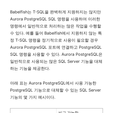
Babelfish
는
T-SQL
을
완벽하게
지원하지는
않지만
Aurora PostgreSQL SQL
명령을
사용하여
이러한
명령에서
일반적으로
처리하는
많은
작업을
수행할
수
있다
.
예를
들어
Babelfish
에서
지원하지
않는
특
정
T-SQL
명령을
정기적으로
사용이
필요할
경우
Aurora PostgreSQL
포트에
연결하고
PostgreSQL
SQL
명령을
사용할
수
있다
. Aurora PostgreSQL
은
일반적으로
사용되는
많은
SQL Server
기능을
대체
하는
기능을
제공한다
.
아래
표는
Aurora PostgreSQL
에서
사용
가능한
PostgreSQL
기능으로
대체할
수
있는
SQL Server
기능의
몇
가지
예시이다
.
비교
가능한