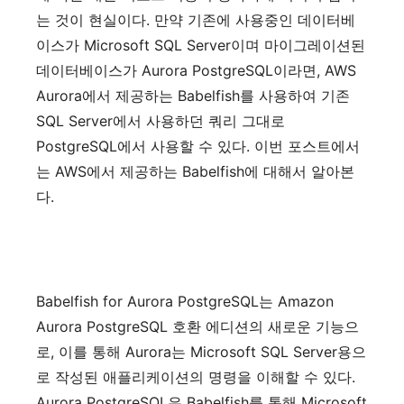
는
것이
현실이다
.
만약
기존에
사용중인
데이터베
이스가
Microsoft SQL Server
이며
마이그레이션된
데이터베이스가
Aurora PostgreSQL
이라면
, AWS
Aurora
에서
제공하는
Babelfish
를
사용하여
기존
SQL Server
에서
사용하던
쿼리
그대로
PostgreSQL
에서
사용할
수
있다
.
이번
포스트에서
는
AWS
에서
제공하는
Babelfish
에
대해서
알아본
다
.
Babelfish for Aurora PostgreSQL
는
Amazon
Aurora PostgreSQL
호환
에디션의
새로운
기능으
로
,
이를
통해
Aurora
는
Microsoft SQL Server
용으
로
작성된
애플리케이션의
명령을
이해할
수
있다
.
Aurora PostgreSQL
은
Babelfish
를
통해
Microsoft