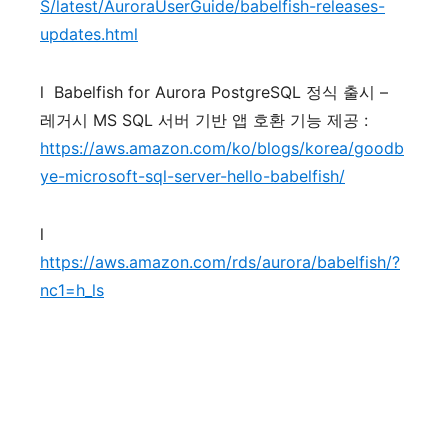
S/latest/AuroraUserGuide/babelfish-releases-
updates.html
l
Babelfish for Aurora PostgreSQL
정식
출시
–
레거시
MS SQL
서버
기반
앱
호환
기능
제공
:
https://aws.amazon.com/ko/blogs/korea/goodb
ye-microsoft-sql-server-hello-babelfish/
l
https://aws.amazon.com/rds/aurora/babelfish/?
nc1=h_ls