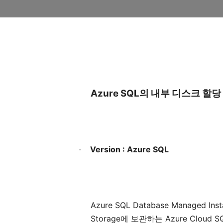
Azure SQL
의
내부
디스크
할당
Version : Azure SQL
·
Azure SQL Database Managed Inst
Storage
Azure Cloud S
에
보관하는