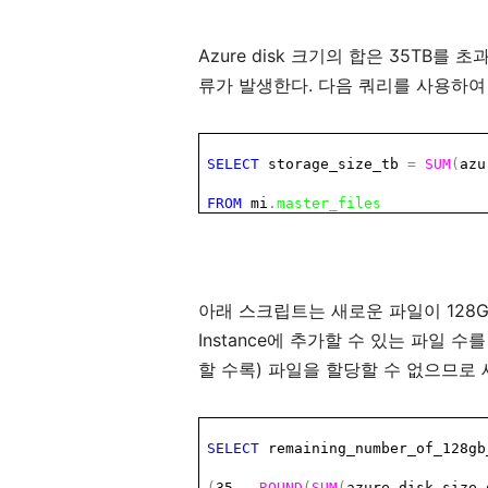
Azure disk
35TB
크기의
합은
를
초
.
류가
발생한다
다음
쿼리를
사용하여
SELECT
storage_size_tb
=
SUM
(
azu
FROM
mi
.
master_files
128
아래
스크립트는
새로운
파일이
Instance
에
추가할
수
있는
파일
수를
)
할
수록
파일을
할당할
수
없으므로
SELECT
remaining_number_of_128g
(
35
-
ROUND
(
SUM
(
azure_disk_size_