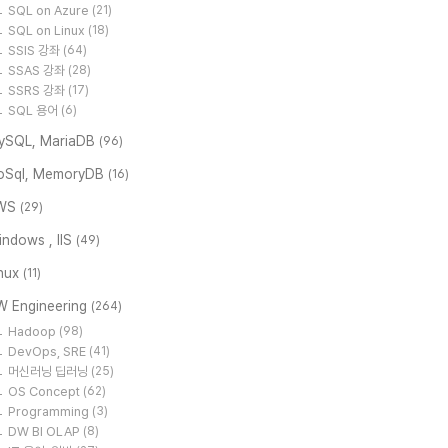
SQL on Azure
(21)
SQL on Linux
(18)
SSIS 강좌
(64)
SSAS 강좌
(28)
SSRS 강좌
(17)
SQL 용어
(6)
ySQL, MariaDB
(96)
oSql, MemoryDB
(16)
WS
(29)
ndows , IIS
(49)
inux
(11)
W Engineering
(264)
Hadoop
(98)
DevOps, SRE
(41)
머신러닝 딥러닝
(25)
OS Concept
(62)
Programming
(3)
DW BI OLAP
(8)