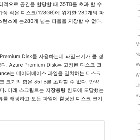
35TB
리적으로
공간을
할당할
때
를
초과
할
수
(128GB)
280
가장
작은
디스크
에
위치한
개의
파
280
.
스턴스에
는
개
넘는
파을을
저장할
수
없다
M
N
 Premium Disk
를
사용하는데
파일크기가
클
경
. Azure Premium Disk
있다
는
고정된
디스크
크
A
ance
는
데이터베이스
파일을
일치하는
디스크
Wi
35TB
.
크
크기의
합은
를
초과할
수
없다
만약
L
.
다
아래
스크립트는
저장용량
한도에
도달했는
S
뷰를
래핑하고
모든
파일에
할당된
디스크
크기