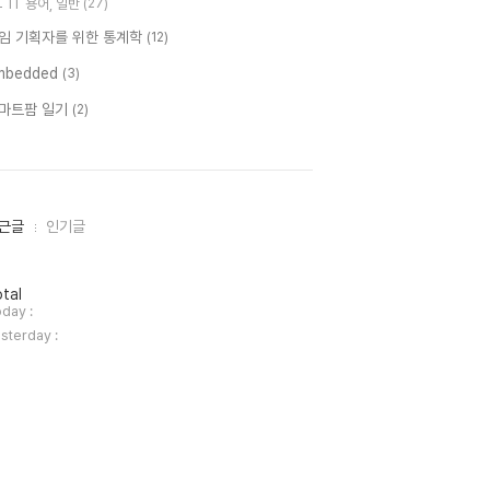
IT 용어, 일반
(27)
임 기획자를 위한 통계학
(12)
mbedded
(3)
마트팜 일기
(2)
근글
인기글
tal
day :
sterday :