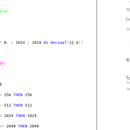
게
iles
E
스
*
8.
/
1024
/
1024
AS
decimal
(
12
,
4
))
최
최
IF
(
근
글
과
방
인
To
문
기
To
8
자
글
Ye
수
=
256
THEN
256
=
512
THEN
512
=
1024
THEN
1024
<=
2048
THEN
2048