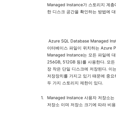
Managed Instance
가
스토리지
계층
한
디스크
공간을
확인하는
방법에
대
Azure SQL Database Managed Ins
Azure 
이터베이스
파일이
위치하는
Managed Instance
는
모든
파일에
대
256GB, 512GB
)
.
등
를
사용한다
모든
.
장
작은
단일
디스크에
저장된다
이
저장장치를
가지고
있기
때문에
중요
.
두
가지
스토리지
제한이
있다
1.
Managed Instance
사용자
저장소는
저장소
이며
저장소
크기에
따라
비용