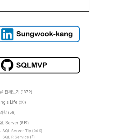
류 전체보기
(1379)
ng's Life
(20)
리학
(58)
QL Server
(819)
SQL Server Tip
(663)
SQL R Service
(2)