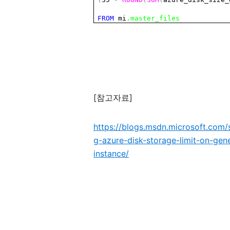
FROM
mi
.
master_files
[
]
참고자료
https://blogs.msdn.microsoft.com/
g-azure-disk-storage-limit-on-ge
instance/