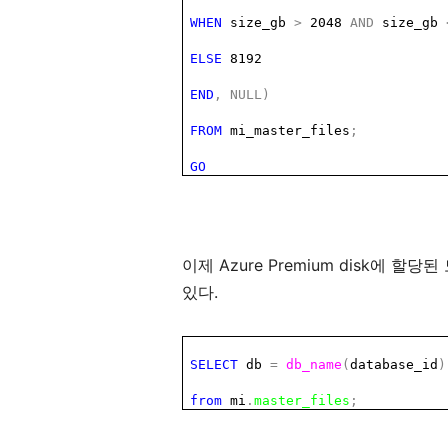
WHEN
size_gb
>
2048
AND
size_gb
ELSE
8192
END
,
NULL)
FROM
mi_master_files
;
GO
Azure Premium disk
이제
에
할당된
.
있다
SELECT
db
=
db_name
(
database_id
)
from
mi
.
master_files
;