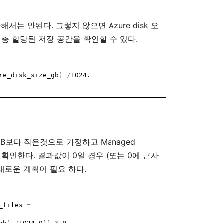
.
Azure disk
과해서는
안된다
그렇지
않으면
오
.
총
할당된
저장
공간을
확인할
수
있다
re_disk_size_gb
)
/
1024.
GB
Managed
보다
작은것으로
가정하고
.
0
(
0
확인한다
결과값이
일
경우
또는
에
근사
.
새로운
계획이
필요
하다
b_files
=
gb
)
/
1024
,
0
))
*
8