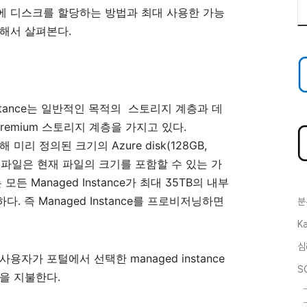
에
디스크를
할당하는
방법과
최대
사용한
가능
.
해서
살펴본다
tance
는
일반적인
목적의
스토리지
계층과
데
Premium
.
스토리지
계층을
가지고
있다
Azure disk(128GB,
해
미리
정의된
크기의
파일은
현재
파일의
크기를
포함할
수
있는
가
Managed Instance
35TB
는
모든
가
최대
의
내부
.
Managed Instance
하다
즉
를
프로비저닝하면
분
Ka
심
managed instance
사용자가
포털에서
선택한
S
.
을
지불한다