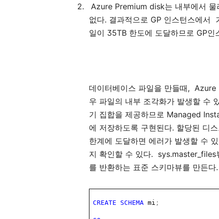
2.
Azure Premium disk
는
내부에서
물
.
GP
없다
결과적으로
인스턴스에서
35TB
GP
일이
한도에
도달하므로
인
,
Azure
데이터베이스
파일을
만들때
우
파일의
내부
조각화가
발생할
수
Managed Inst
기
집합을
제공하므로
.
에
저장하도록
구현된다
할당된
디스
한계에
도달하면
에러가
발생할
수
있
.
sys.master_files
지
확인할
수
있다
.
를
반환하는
표준
스키마뷰를
만든다
CREATE
SCHEMA
mi
;