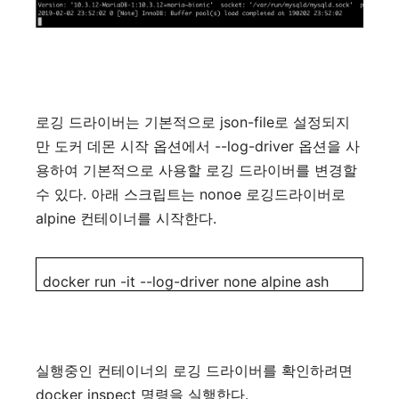
json-file
로깅
드라이버는
기본적으로
로
설정되지
--log-driver
만
도커
데몬
시작
옵션에서
옵션을
사
용하여
기본적으로
사용할
로깅
드라이버를
변경할
.
nonoe
수
있다
아래
스크립트는
로깅드라이버로
alpine
.
컨테이너를
시작한다
docker run -it --log-driver none alpine ash
실행중인
컨테이너의
로깅
드라이버를
확인하려면
docker inspect
.
명령을
실행한다