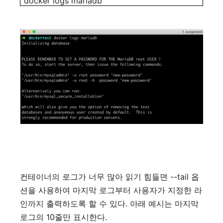
docker logs mariadb
--tail
컨테이너의
로그가
너무
많아
읽기
힘들면
옵
션을
사용하여
마지막
로그부터
사용자가
지정한
라
.
인까지
출력하도록
할
수
있다
아래
예시는
마지막
10
.
로그의
줄만
표시한다