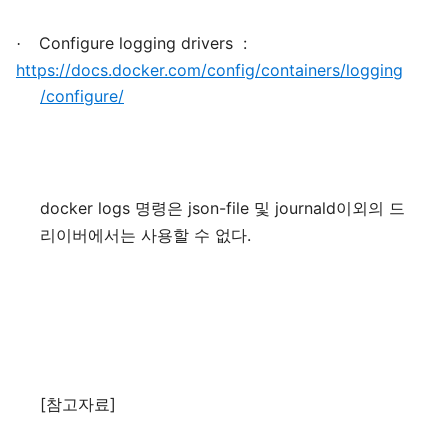
Configure logging drivers
:
·
https://docs.docker.com/config/containers/logging
/configure/
docker logs
json-file
journald
명령은
및
이외의
드
.
리이버에서는
사용할
수
없다
[
]
참고자료