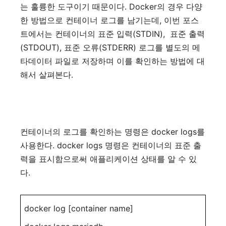
. Docker
는
훌륭한
도구이기
때문이다
의
경우
다양
,
한
방법으로
컨테이너
로그를
남기는데
이번
포스
(STDIN),
트에서는
컨테이너의
표준
입력
표준
출력
(STDOUT),
(STDERR)
표준
오류
로그를
별도의
메
타데이터
파일로
저장하며
이를
확인하는
방법에
대
.
해서
살펴본다
docker logs
컨테이너의
로그를
확인하는
명령은
를
. docker logs
사용한다
명령은
컨테이너의
표준
출
력을
표시함으로써
애플리케이션
상태를
알
수
있
.
다
docker log [container name]