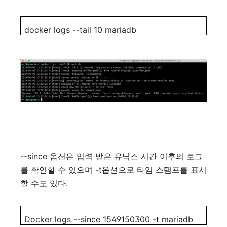
docker logs --tail 10 mariadb
--since
옵션은
입력
받은
유닉스
시간
이후의
로그
-t
를
확인할
수
있으며
옵션으로
타임
스탬프를
표시
.
할
수도
있다
Docker logs --since 1549150300 -t mariadb