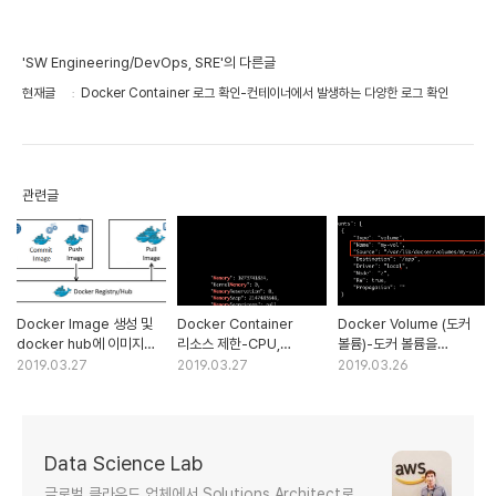
'SW Engineering/DevOps, SRE'의 다른글
현재글
Docker Container 로그 확인-컨테이너에서 발생하는 다양한 로그 확인
관련글
Docker Image 생성 및
Docker Container
Docker Volume (도커
docker hub에 이미지
리소스 제한-CPU,
볼륨)-도커 볼륨을
업로드
Memory, Disk I/O
이용해서 데이터 공유하기
2019.03.27
2019.03.27
2019.03.26
리소스 사용량 설정
Data Science Lab
글로벌 클라우드 업체에서 Solutions Architect로