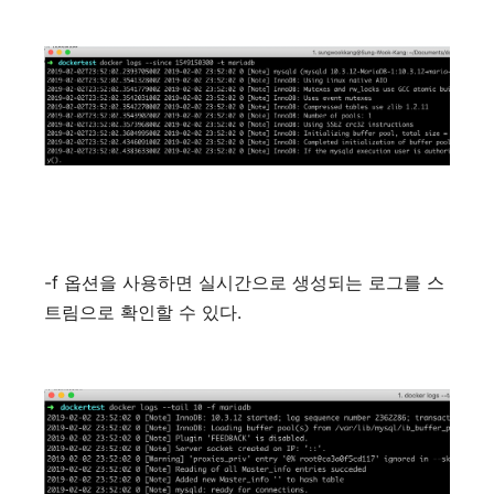
-f
옵션을
사용하면
실시간으로
생성되는
로그를
스
.
트림으로
확인할
수
있다