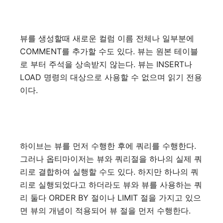
뷰를
생성할때
새로운
컬럼
이름
전체나
일부분에
COMMENT
를
추가할
수도
있다
.
뷰는
원본
테이블
로
부터
주석을
상속받지
않는다
.
뷰는
INSERT
나
LOAD
명령의
대상으로
사용할
수
없으며
읽기
전용
이다
.
하이브는
뷰를
먼저
수행한
후에
쿼리를
수행한다
.
그러나
옵티마이저는
뷰와
쿼리절을
하나의
실제
쿼
리로
결합하여
실행할
수도
있다
.
하지만
하나의
쿼
리로
실행되었다고
하더라도
뷰와
뷰를
사용하는
쿼
리
둘다
ORDER BY
절이나
LIMIT
절을
가지고
있으
면
뷰의
개념이
적용되어
뷰
절을
먼저
수행한다
.