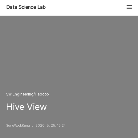
Data Science Lab
SW Engineering/Hadoop
Hive View
SungWookKang
2020. 8. 25. 15:24