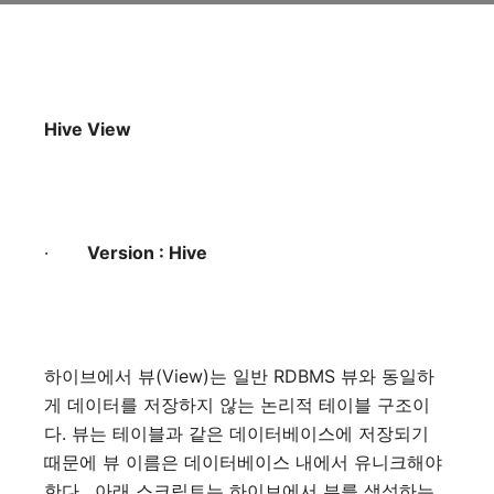
Hive View
·
Version : Hive
하이브에서
뷰
(View)
는
일반
RDBMS
뷰와
동일하
게
데이터를
저장하지
않는
논리적
테이블
구조이
다
.
뷰는
테이블과
같은
데이터베이스에
저장되기
때문에
뷰
이름은
데이터베이스
내에서
유니크해야
한다
.
아래
스크립트는
하이브에서
뷰를
생성하는