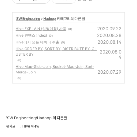
'
SW Engineering
>
Hadoop
' 카테고리의 다른 글
2020.09.22
Hive EXPLAIN (실행계획) 사용
(0)
2020.08.28
Hive 인덱스(index)
(0)
2020.08.14
Hive에서 샘플 데이터 추출
(0)
Hive ORDER BY, SORT BY, DISTRIBUTE BY, CL
2020.08.0
USTER BY
4
(0)
Hive Map-Side-Join, Bucket-Map-Join, Sort-
2020.07.29
Merge-Join
(0)
'SW Engineering/Hadoop'의 다른글
현재글
Hive View