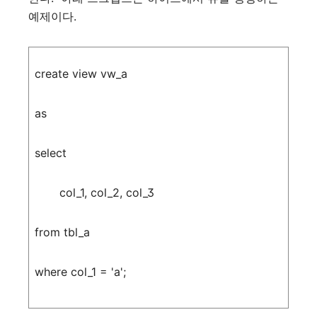
예제이다
.
create
view
vw_a
as
select
col_1
,
col_2
,
col_3
from
tbl_a
where
col_1
=
'a'
;