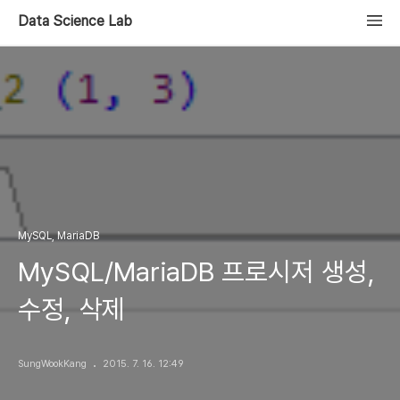
Data Science Lab
MySQL, MariaDB
MySQL/MariaDB 프로시저 생성,
수정, 삭제
SungWookKang
2015. 7. 16. 12:49