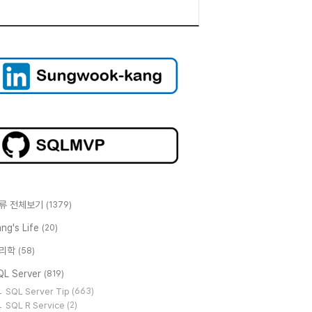
류 전체보기
(1379)
ng's Life
(20)
리학
(58)
QL Server
(819)
SQL Server Tip
(663)
SQL R Service
(2)