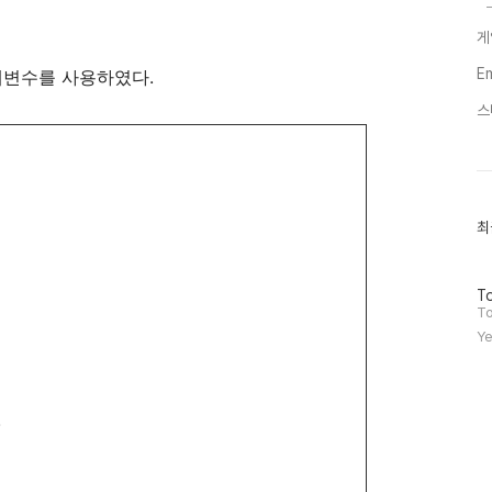
게
E
매개변수를 사용하였다.
스
최
최
근
글
과
방
인
To
문
기
To
자
글
Ye
수
,