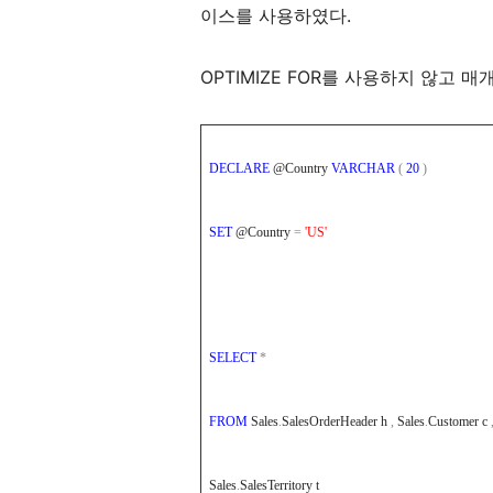
이스를 사용하였다.
OPTIMIZE FOR를 사용하지 않고 
DECLARE
@Country
VARCHAR
(
20
)
SET
@Country
=
'US'
SELECT
*
FROM
Sales
.
SalesOrderHeader h
,
Sales
.
Customer c
Sales
.
SalesTerritory t