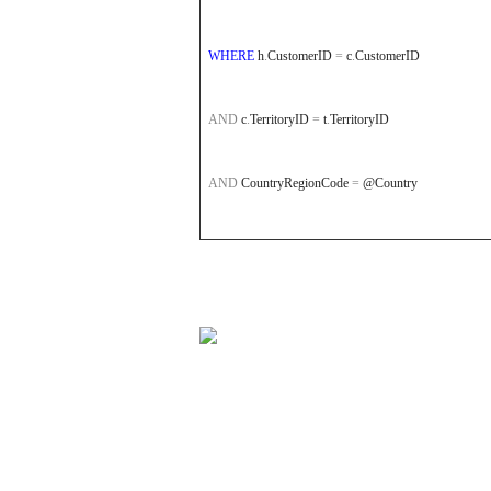
WHERE
h
.
CustomerID
=
c
.
CustomerID
AND
c
.
TerritoryID
=
t
.
TerritoryID
AND
CountryRegionCode
=
@Country