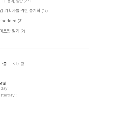
IT 용어, 일반
(27)
임 기획자를 위한 통계학
(12)
mbedded
(3)
마트팜 일기
(2)
근글
인기글
tal
day :
sterday :