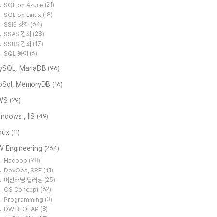
SQL on Azure
(21)
SQL on Linux
(18)
SSIS 강좌
(64)
SSAS 강좌
(28)
SSRS 강좌
(17)
SQL 용어
(6)
ySQL, MariaDB
(96)
oSql, MemoryDB
(16)
WS
(29)
ndows , IIS
(49)
inux
(11)
W Engineering
(264)
Hadoop
(98)
DevOps, SRE
(41)
머신러닝 딥러닝
(25)
OS Concept
(62)
Programming
(3)
DW BI OLAP
(8)