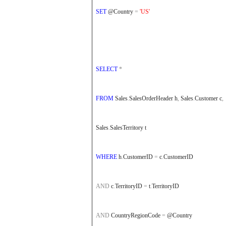
SET
@Country
=
'US'
SELECT
*
FROM
Sales
.
SalesOrderHeader h
,
Sales
.
Customer c
,
Sales
.
SalesTerritory t
WHERE
h
.
CustomerID
=
c
.
CustomerID
AND
c
.
TerritoryID
=
t
.
TerritoryID
AND
CountryRegionCode
=
@Country