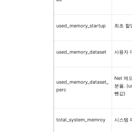
used_memory_startup
최초
할
used_memory_dataset
사용자
Net
메
used_memory_dataset_
분율
. (
perc
뺀값
)
total_system_memroy
시스템