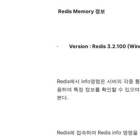
Redis Memory
정보
·
Version : Redis 3.2.100 (Wi
Redis
에서
info
명령은
서버의
각종
통
용하여
특정
정보를
확인할
수
있으며
본다
.
Redis
에
접속하여
Redis info
명령을