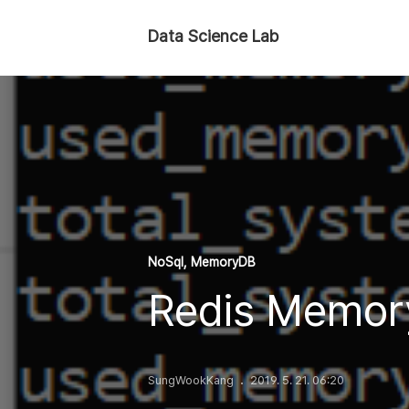
Data Science Lab
NoSql, MemoryDB
Redis Memo
SungWookKang
2019. 5. 21. 06:20