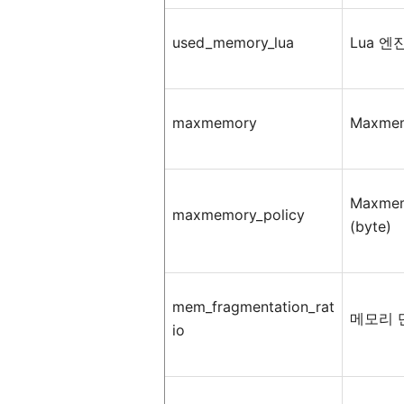
used_memory_lua
Lua
엔
maxmemory
Maxme
Maxmem
maxmemory_policy
(byte)
mem_fragmentation_rat
메모리
io