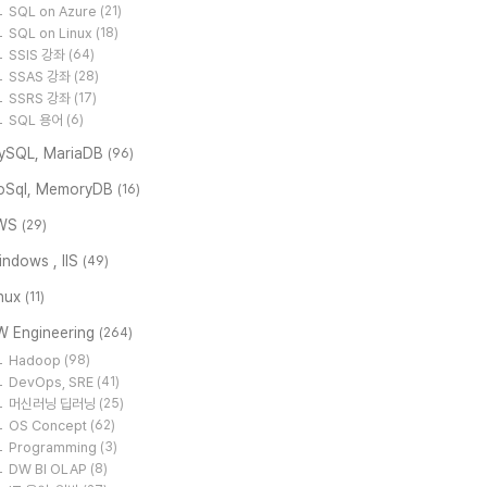
SQL on Azure
(21)
SQL on Linux
(18)
SSIS 강좌
(64)
SSAS 강좌
(28)
SSRS 강좌
(17)
SQL 용어
(6)
ySQL, MariaDB
(96)
oSql, MemoryDB
(16)
WS
(29)
ndows , IIS
(49)
inux
(11)
W Engineering
(264)
Hadoop
(98)
DevOps, SRE
(41)
머신러닝 딥러닝
(25)
OS Concept
(62)
Programming
(3)
DW BI OLAP
(8)