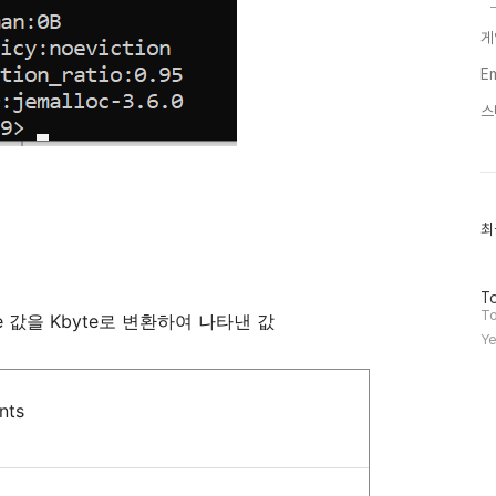
게
E
스
최
최
근
글
과
방
인
To
문
기
To
e
값을
Kbyte
로
변환하여
나타낸
값
자
글
Ye
수
nts