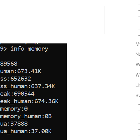
M
N
A
Wi
L
S