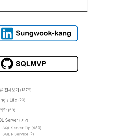
류 전체보기
(1379)
ng's Life
(20)
리학
(58)
QL Server
(819)
SQL Server Tip
(663)
SQL R Service
(2)