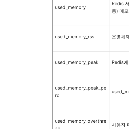
Redis
used_memory
등
)
메모
used_memory_rss
운영체
used_memory_peak
Redis
에
used_memory_peak_pe
used_
rc
used_memory_overthre
사용자
ad