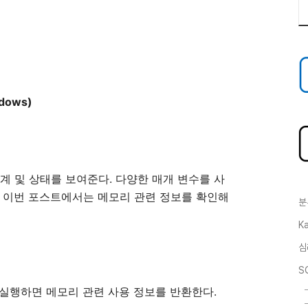
ndows)
계
및
상태를
보여준다
.
다양한
매개
변수를
사
이번
포스트에서는
메모리
관련
정보를
확인해
분
Ka
심
S
실행하면
메모리
관련
사용
정보를
반환한다
.