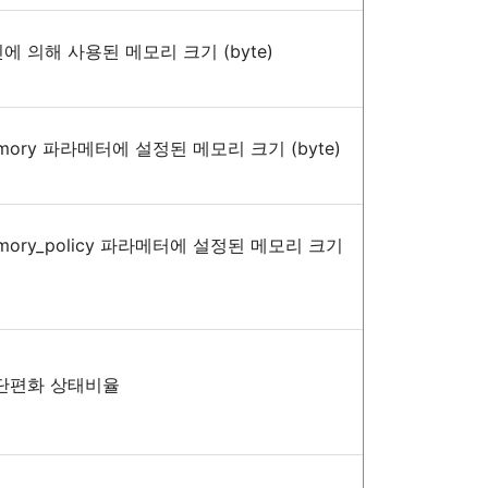
진에
의해
사용된
메모리
크기
(byte)
mory
파라메터에
설정된
메모리
크기
(byte)
ory_policy
파라메터에
설정된
메모리
크기
단편화
상태비율