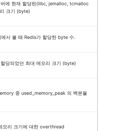
서버에
현재
할당된
(libc, jemalloc, tcmalloc
리
크기
(byte)
제에서
볼
때
Redis
가
할당한
byte
수
.
할당되었던
최대
메모리
크기
(byte)
memory
중
used_memory_peak
의
백분율
메모리
크기에
대한
overthread