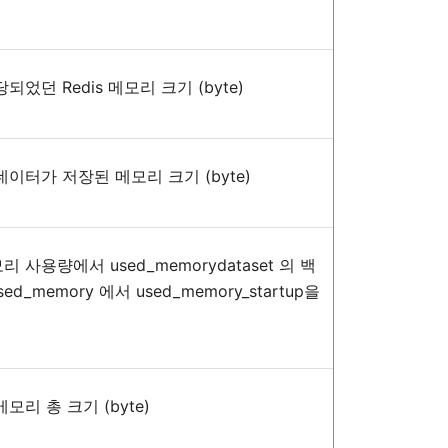
당되었던
Redis
메모리
크기
(byte)
데이터가
저장된
메모리
크기
(byte)
모리
사용량에서
used_memorydataset
의
백
used_memory
에서
used_memory_startup
을
메모리
총
크기
(byte)