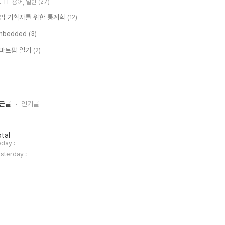
IT 용어, 일반
(27)
임 기획자를 위한 통계학
(12)
mbedded
(3)
마트팜 일기
(2)
근글
인기글
tal
day :
sterday :