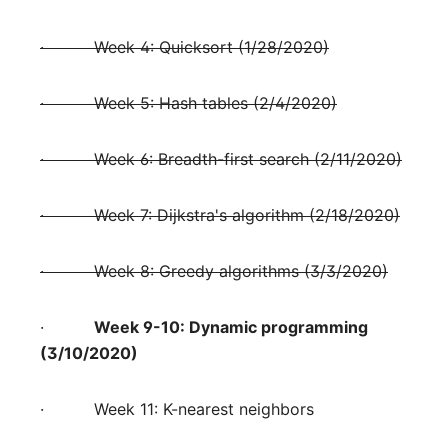
·
Week 4: Quicksort (1/28/2020)
·
Week 5: Hash tables (2/4/2020)
·
Week 6: Breadth-first search (2/11/2020)
·
Week 7: Dijkstra's algorithm (2/18/2020)
·
Week 8: Greedy algorithms (3/3/2020)
·
Week 9-10: Dynamic programming
(3/10/2020)
·
Week 11: K-nearest neighbors