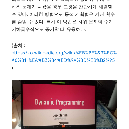
하위 문제가 나왔을 경우 그것을 간단하게 해결할
수 있다
.
이러한 방법으로 동적 계획법은 계산 횟수
를 줄일 수 있다
.
특히 이 방법은 하위 문제의 수가
기하급수적으로 증가할 때 유용하다
.
(
출처
:
https://ko.wikipedia.org/wiki/%EB%8F%99%EC%
A0%81_%EA%B3%84%ED%9A%8D%EB%B2%95
)