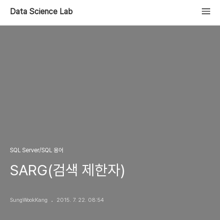
Data Science Lab
SQL Server/SQL 용어
SARG(검색 제한자)
SungWookKang
2015. 7. 22. 08:54