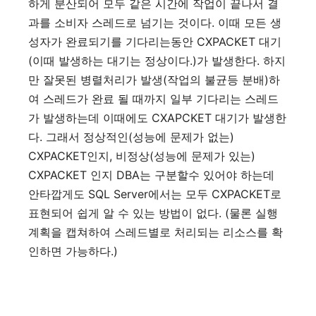
하게
분산되어
모두
같은
시간에
작업이
끝나서
결
.
과를
소비자
스레드로
넘기는
것이다
이때
모든
생
CXPACKET
성자가
완료되기를
기다리는동안
대기
(
.)
.
이때
발생하는
대기는
정상이다
가
발생한다
하지
(
)
만
잘못된
병렬처리가
발생
작업의
불균등
분배
하
여
스레드가
완료
될
때까지
일부
기다리는
스레드
CXAPCKET
가
발생하는데
이때에도
대기가
발생한
.
(
)
다
그래서
정상적인
성능에
문제가
없는
CXPACKET
,
(
)
인지
비정상
성능에
문제가
있는
CXPACKET
DBA
인지
는
구분할수
있어야
하는데
SQL Server
CXPACKET
안타깝게도
에서는
모두
로
. (
표현되어
쉽게
알
수
있는
방법이
없다
물론
실행
계획을
캡쳐하여
스레드별로
처리되는
리소스를
확
.)
인하면
가능하다