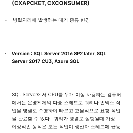
(CXAPCKET, CXCONSUMER)
-
병렬처리에
발생하는
대기
종류
변경
Version : SQL Server 2016 SP2 later, SQL
·
Server 2017 CU3, Azure SQL
SQL Server
CPU
에서
를
두개
이상
사용하는
컴퓨터
에서는
운영체제의
다중
스레드로
쿼리나
인덱스
작
업을
병렬로
수행하여
빠르고
효율적으로
요청
작업
.
을
완료할
수
있다
쿼리가
병렬로
실행될때
가장
이상적인
동작은
모든
작업이
생산자
스레드에
균등