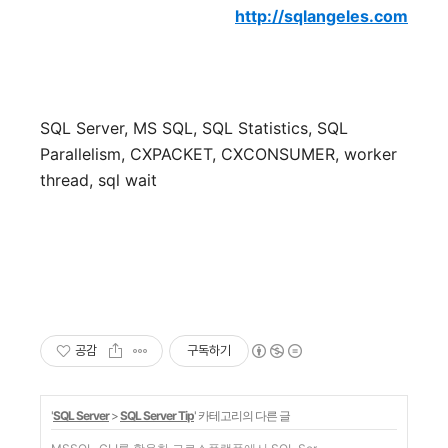
http://sqlangeles.com
SQL Server, MS SQL, SQL Statistics, SQL
Parallelism, CXPACKET, CXCONSUMER, worker
thread, sql wait
공감
구독하기
'
SQL Server
>
SQL Server Tip
' 카테고리의 다른 글