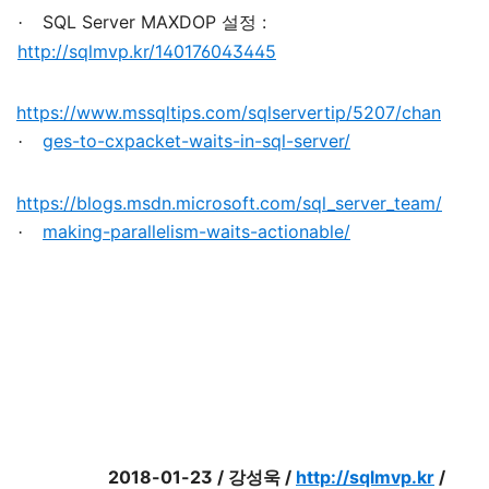
SQL Server MAXDOP
:
·
설정
http://sqlmvp.kr/140176043445
https://www.mssqltips.com/sqlservertip/5207/chan
ges-to-cxpacket-waits-in-sql-server/
·
https://blogs.msdn.microsoft.com/sql_server_team/
making-parallelism-waits-actionable/
·
2018-01-23 /
/
http://sqlmvp.kr
/
강성욱