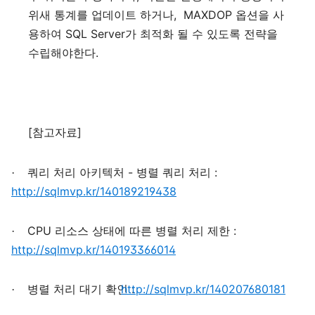
,
MAXDOP
위새
통계를
업데이트
하거나
옵션을
사
SQL Server
용하여
가
최적화
될
수
있도록
전략을
.
수립해야한다
[
]
참고자료
-
:
·
쿼리
처리
아키텍처
병렬
쿼리
처리
http://sqlmvp.kr/140189219438
CPU
:
·
리소스
상태에
따른
병렬
처리
제한
http://sqlmvp.kr/140193366014
http://sqlmvp.kr/140207680181
:
·
병렬
처리
대기
확인