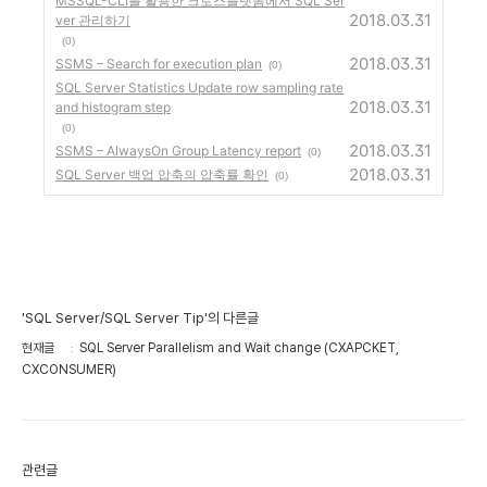
MSSQL-CLI를 활용한 크로스플랫폼에서 SQL Ser
2018.03.31
ver 관리하기
(0)
2018.03.31
SSMS – Search for execution plan
(0)
SQL Server Statistics Update row sampling rate
2018.03.31
and histogram step
(0)
2018.03.31
SSMS – AlwaysOn Group Latency report
(0)
2018.03.31
SQL Server 백업 압축의 압축률 확인
(0)
'SQL Server/SQL Server Tip'의 다른글
현재글
SQL Server Parallelism and Wait change (CXAPCKET,
CXCONSUMER)
관련글