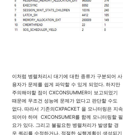
이처럼
병렬처리시
대기에
대한
종류가
구분되어
사
.
용자가
문제를
쉽게
파악할
수
있게
되었다
하지만
CXCONSUMMER
주의해야할
점이
이
보고되었기
때문에
무조건
성능에
문제가
없다고
판단할
수도
.
CXPACKET
없다
따라서
기존의
을
모니터링은
지속
CXCONSUMER
되어야
하며
를
함께
모니터링할
필
.
요가
있다
그리고
불필요한
병렬처리가
발생할
경
,
우
쿼리를
수정하거나
적절한
실행계획이
생성되기