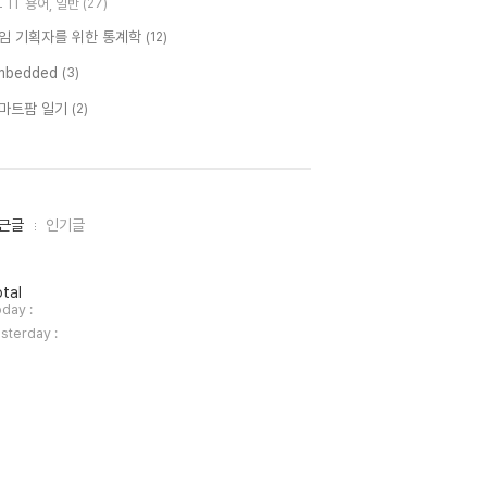
IT 용어, 일반
(27)
임 기획자를 위한 통계학
(12)
mbedded
(3)
마트팜 일기
(2)
근글
인기글
tal
day :
sterday :