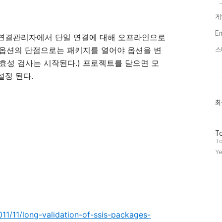
게
E
해당 연결관리자에서 단일 연결에 대해 오프라인으로
이 옵션의 단점으로는 패키지를 열어야 옵션을 변
스
유효성 검사는 시작된다.) 프로젝트를 닫으면 모
설정 된다.
최
최
근
글
과
방
인
To
문
기
To
자
글
Ye
수
011/11/long-validation-of-ssis-packages-