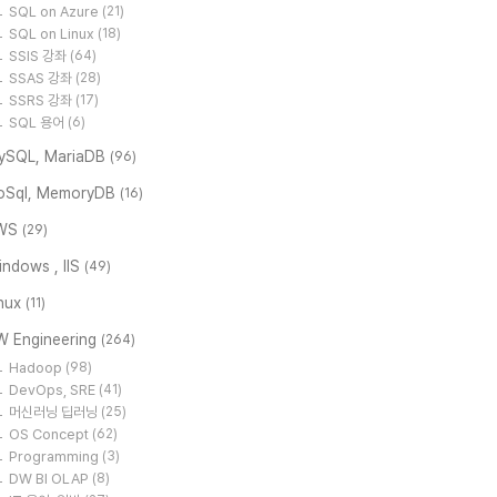
SQL on Azure
(21)
SQL on Linux
(18)
SSIS 강좌
(64)
SSAS 강좌
(28)
SSRS 강좌
(17)
SQL 용어
(6)
ySQL, MariaDB
(96)
oSql, MemoryDB
(16)
WS
(29)
ndows , IIS
(49)
inux
(11)
W Engineering
(264)
Hadoop
(98)
DevOps, SRE
(41)
머신러닝 딥러닝
(25)
OS Concept
(62)
Programming
(3)
DW BI OLAP
(8)