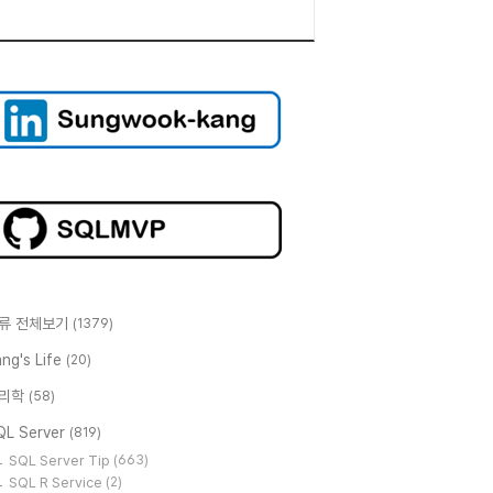
류 전체보기
(1379)
ng's Life
(20)
리학
(58)
QL Server
(819)
SQL Server Tip
(663)
SQL R Service
(2)