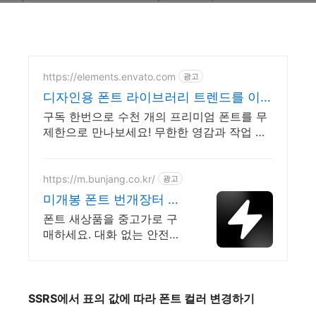
https://elements.envato.com
광고
디자인용 폰트 라이브러리 트렌드를 이끄
는 인기 콘텐츠
구독 한번으로 수천 개의 프리미엄 폰트를 무
제한으로 만나보세요! 무한한 영감과 작업 효
율을 높여주는 콘텐츠 공간
https://m.bunjang.co.kr/
광고
미개봉 폰트 번개장터 국
내 최대 브랜드 중고거래
폰트 새상품을 중고가로 구
매하세요. 대화 없는 안전결
제로 간편하게! 전국 각지에
서 올라오는 전국구 최다 상
품 매일 10만 개 이상의 신규
상품 업로드
SSRS
에서
표의
값에
따라
폰트
컬러
변경하기