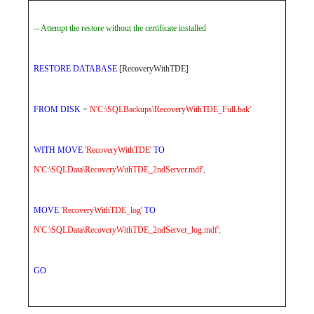
-- Attempt the restore without the certificate installed
RESTORE
DATABASE
[RecoveryWithTDE]
FROM
DISK
=
N'C:\SQLBackups\RecoveryWithTDE_Full.bak'
WITH
MOVE
'RecoveryWithTDE'
TO
N'C:\SQLData\RecoveryWithTDE_2ndServer.mdf'
,
MOVE
'RecoveryWithTDE_log'
TO
N'C:\SQLData\RecoveryWithTDE_2ndServer_log.mdf'
;
GO