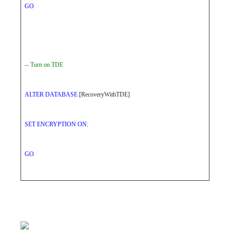
GO
-- Turn on TDE
ALTER
DATABASE
[RecoveryWithTDE]
SET
ENCRYPTION
ON
;
GO