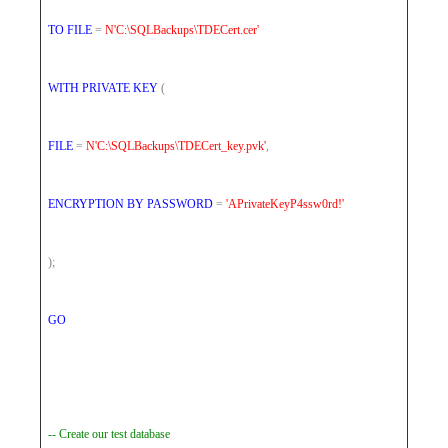
TO
FILE
=
N'C:\SQLBackups\TDECert.cer'
WITH
PRIVATE
KEY
(
FILE
=
N'C:\SQLBackups\TDECert_key.pvk'
,
ENCRYPTION
BY
PASSWORD
=
'APrivateKeyP4ssw0rd!'
);
GO
-- Create our test database