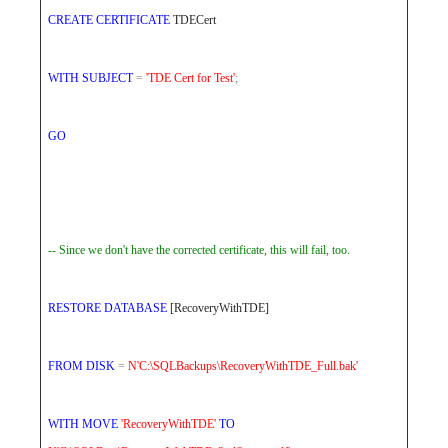
CREATE
CERTIFICATE
TDECert
WITH
SUBJECT
=
'TDE Cert for Test'
;
GO
-- Since we don't have the corrected certificate, this will fail, too.
RESTORE
DATABASE
[RecoveryWithTDE]
FROM
DISK
=
N'C:\SQLBackups\RecoveryWithTDE_Full.bak'
WITH
MOVE
'RecoveryWithTDE'
TO