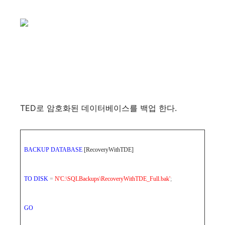
TED로 암호화된 데이터베이스를 백업 한다.
BACKUP
DATABASE
[RecoveryWithTDE]
TO
DISK
=
N'C:\SQLBackups\RecoveryWithTDE_Full.bak'
;
GO