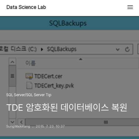
Data Science Lab
SQL Server/SQL Server Tip
TDE 암호화된 데이터베이스 복원
SungWookKang
2015. 7. 23. 10:37