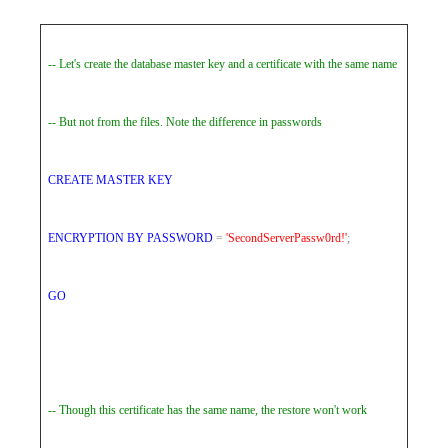
-- Let's create the database master key and a certificate with the same name
-- But not from the files. Note the difference in passwords
CREATE
MASTER
KEY
ENCRYPTION
BY
PASSWORD
=
'SecondServerPassw0rd!'
;
GO
-- Though this certificate has the same name, the restore won't work