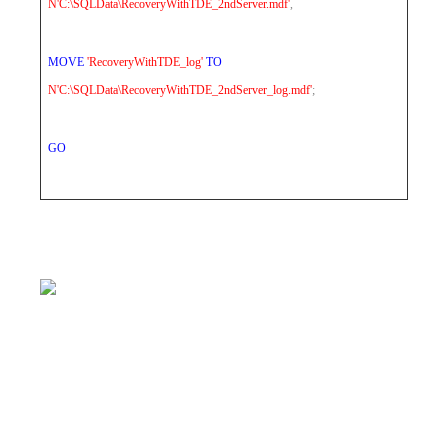
N'C:\SQLData\RecoveryWithTDE_2ndServer.mdf'
,
MOVE
'RecoveryWithTDE_log'
TO
N'C:\SQLData\RecoveryWithTDE_2ndServer_log.mdf'
;
GO