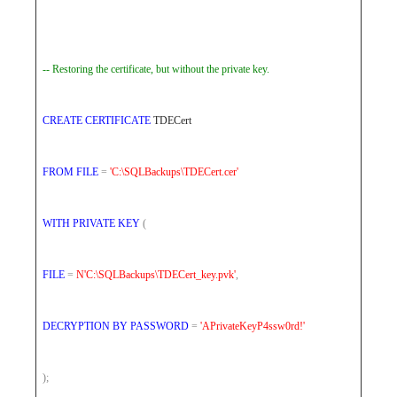
-- Restoring the certificate, but without the private key.
CREATE
CERTIFICATE
TDECert
FROM
FILE
=
'C:\SQLBackups\TDECert.cer'
WITH
PRIVATE
KEY
(
FILE
=
N'C:\SQLBackups\TDECert_key.pvk'
,
DECRYPTION
BY
PASSWORD
=
'APrivateKeyP4ssw0rd!'
);