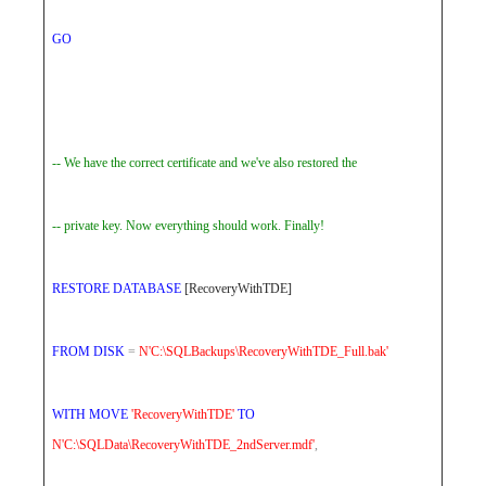
GO
-- We have the correct certificate and we've also restored the
-- private key. Now everything should work. Finally!
RESTORE
DATABASE
[RecoveryWithTDE]
FROM
DISK
=
N'C:\SQLBackups\RecoveryWithTDE_Full.bak'
WITH
MOVE
'RecoveryWithTDE'
TO
N'C:\SQLData\RecoveryWithTDE_2ndServer.mdf'
,