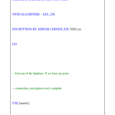
WITH
ALGORITHM
=
AES_256
ENCRYPTION
BY
SERVER
CERTIFICATE
TDECert
;
GO
-- Exit out of the database. If we have an active
-- connection, encryption won't complete.
USE
[master]
;