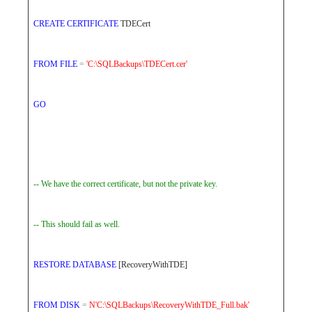
CREATE
CERTIFICATE
TDECert
FROM
FILE
=
'C:\SQLBackups\TDECert.cer'
GO
-- We have the correct certificate, but not the private key.
-- This should fail as well.
RESTORE
DATABASE
[RecoveryWithTDE]
FROM
DISK
=
N'C:\SQLBackups\RecoveryWithTDE_Full.bak'