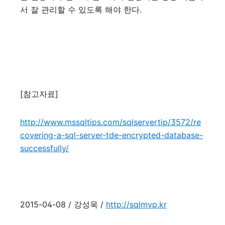
서 잘 관리할 수 있도록 해야 한다.
[참고자료]
http://www.mssqltips.com/sqlservertip/3572/re
covering-a-sql-server-tde-encrypted-database-
successfully/
2015-04-08 / 강성욱 /
http://sqlmvp.kr