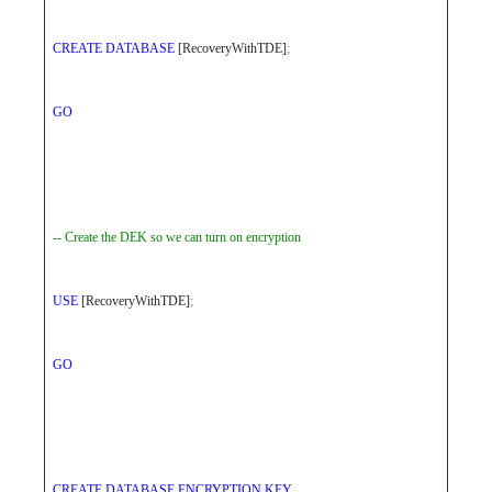
CREATE
DATABASE
[RecoveryWithTDE]
;
GO
-- Create the DEK so we can turn on encryption
USE
[RecoveryWithTDE]
;
GO
CREATE
DATABASE
ENCRYPTION
KEY