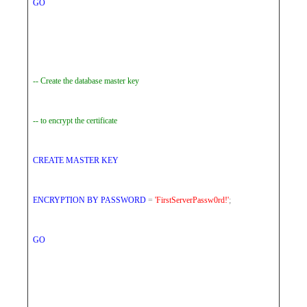
GO
-- Create the database master key
-- to encrypt the certificate
CREATE
MASTER
KEY
ENCRYPTION
BY
PASSWORD
=
'FirstServerPassw0rd!'
;
GO