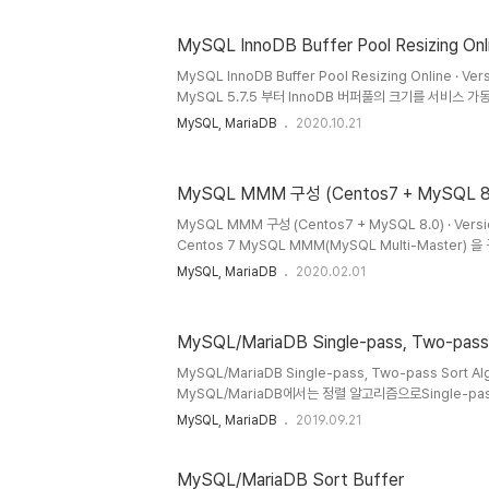
완료된 시점의 바이너리 로그파일과 포지션 정보가 기록된
DB 백업 파일 이후로 발생된 데이터 변경사항을 전달받아 레
MySQL InnoDB Buffer Pool Resizing Onl
토리지 엔진은 트랜잭션을 지원하므로 특정 시점까지 백업한
리 로그 파일과 로그 포지션 정보로 마스터 DB와 슬레이브 
MySQL InnoDB Buffer Pool Resizing Online · Vers
MySQL 5.7.5 부터 InnoDB 버퍼풀의 크기를 서비스 
다. 동적으로 버퍼풀 확대 또는 축소를 제공하기 위해 청크
MySQL, MariaDB
2020.10.21
innodb_buffer_pool_chunk_size 가 도입되었으며
성되면 원하지 않는 상황이 발생할 수도 있다. 아래 그림은 inno
innodb_buffer_pool_instances , innodb_buffe
MySQL MMM 구성 (Centos7 + MySQL 8
하는 방식을 나타낸것이다. 버퍼풀은 여러 인스턴스를 보유할
MySQL MMM 구성 (Centos7 + MySQL 8.0) · Versio
Centos 7 MySQL MMM(MySQL Multi-Master
다. 이번 포스트에서는 MMM 구성에 대해서만 다루므로 MyS
MySQL, MariaDB
2020.02.01
Slave 구성은 다른 글을 참고할 수 있도록 한다. MMM
Centos6 기반의 환경에서 설치된 글을 많이 볼 수 있다. 
구성을 진행하였는데, Centos7 버전에서는 공식 가이드
MySQL/MariaDB Single-pass, Two-pass 
다르게 디렉터리 경로가 바뀐 부분이 있어 처음 설치시 오
PATH에 대한 설정 값을 수정하고 정상 작동확인한..
MySQL/MariaDB Single-pass, Two-pass Sort Algor
MySQL/MariaDB에서는 정렬 알고리즘으로Single-p
인덱스를 사용한 방식과 테이블을 사용하여 정렬하는 방식이 있다.
MySQL, MariaDB
2019.09.21
포함한 SELECT에 포함된 컬럼의 데이터를 버퍼 메모리에 
럼과 프라이머리 키 값만 Sort buffer에 담아서 정렬
SELECT ..
MySQL/MariaDB Sort Buffer