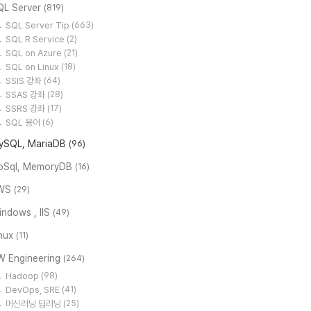
QL Server
(819)
SQL Server Tip
(663)
SQL R Service
(2)
SQL on Azure
(21)
SQL on Linux
(18)
SSIS 강좌
(64)
SSAS 강좌
(28)
SSRS 강좌
(17)
SQL 용어
(6)
ySQL, MariaDB
(96)
oSql, MemoryDB
(16)
WS
(29)
ndows , IIS
(49)
inux
(11)
W Engineering
(264)
Hadoop
(98)
DevOps, SRE
(41)
머신러닝 딥러닝
(25)