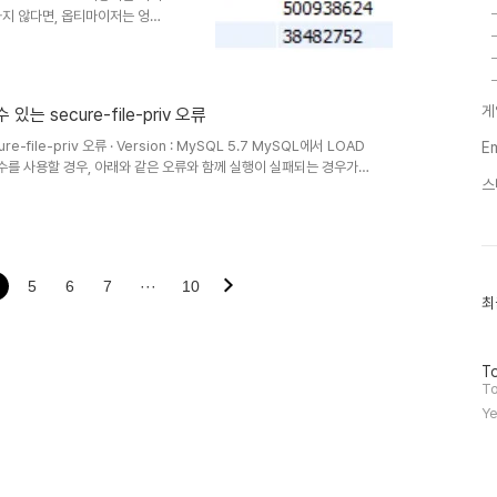
는 실행계획을 생성할 때 인덱싱
하지 않다면, 옵티마이저는 엉뚱
 통계 정보 또한 일반 다른
상용 RDBMS에 비해서는 다양
함하고 있기 때문에 MySQL 5.6
리지 엔진을 사용하는 테이블에 대한
게
는 secure-file-priv 오류
SQL 5.5 버전 까지는 show
file-priv 오류 · Version : MySQL 5.7 MySQL에서 LOAD
E
LE() 함수를 사용할 경우, 아래와 같은 오류와 함께 실행이 실패되는 경우가
스
re-file-priv option so it cannot execute this statement
 있다. 즉, MySQL이 허용하는 경로의 위치에서만 파일을 읽고 쓸 수
 있는 경로를 확인할 수 있다. ..
5
6
7
···
10
최
최
근
글
과
방
인
To
문
기
To
자
글
Ye
수