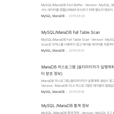
MySQL/MariaDB Sort Buffer · Version : MySQL
서는 데이터를 정렬(ORBER BY)하기 위해 별도의 메모
는 메모리가 Sort buffer이다. 이 메모리는 정렬이 필요
MySQL, MariaDB
2019.09.20
이 완료되면 시스템으로 즉시 반납된다. Soft buffer의
sort_buffer_size로 조정 할 수 있다. sort_buffer_
show variables where Variable_Name like '%s
MySQL/MariaDB Full Table Scan
이터의 크기가 작은 경우에는 Sort buffer 만으로 충분할
MySQL/MariaDB Full Table Scan · Version : MySQ
Scan은 인덱스를 사용하지 않고 테이블 데이터를 처음부터
리하는것을 의미한다. MySQL 및 MariaDB에서는 아래와 같
MySQL, MariaDB
2019.09.19
Scan을 사용한다. · 테이블의 레코드 건수가 적어서 인덱
블을 읽는것이 더 빠르다고 판된될때 (일반적으로 매우 적은페
WHERE절이나 ON절에 사용할 수 있는 인덱스가 없을 경
MariaDB 히스토그램 (옵티마이저가 실행계
수 있는 쿼리라 하더라도 옵티마이저가 판단한 조건 일치 레
터 분포 정보)
이블 전체를 읽는 작업은 많은 디스크 읽기 오버헤드..
MariaDB 히스토그램 (옵티마이저가 실행계획 생성시 참고
Version : MariaDB 10.0 히스토그램은 테이블의 컬
정보이다. 히스토그램 정보가 없는 경우에는 하나의 컬럼에
MySQL, MariaDB
2019.09.18
서 대략적인 분포도를 예측하는 형태로 실행 계획의 비용이
생성된 컬럼에 대해서만 유니크한 개수가 관리되었다. 이
면 컬럼에 대한 데이터 분포를 잘 못 예측하여 옵티마이저가
MySQL /MariaDB 통계 정보
도 있다. 히스토그램 기반 통계는 옵티마이저가 선택한 쿼
MySQL /MariaDB 통계 정보 · Version : MySQL 5.7