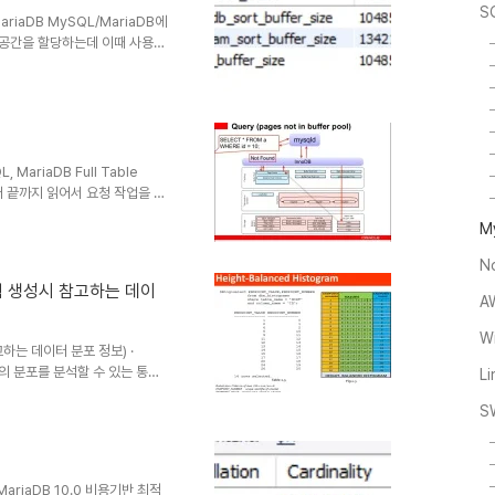
S
, MariaDB MySQL/MariaDB에
리 공간을 할당하는데 이때 사용되
할 경우에만 할당되며, 쿼리 실행
 크기는 시스템 설정 변수인
size는 byte단위로 표시된다.
ort_buffer%'; 정렬해야하는 데
 수도 있지만, 정렬해야하는 데..
L, MariaDB Full Table
 끝까지 읽어서 요청 작업을 처
은 조건일때, Full Table
M
스를 통해 읽는것보다 직접 테이
이지( 1페이지)일때) ·
N
우 · 인덱스 레인지스캔을 사용할
획 생성시 참고하는 데이
코드 건수가 너무 많은 경우 테
A
Wi
하는 데이터 분포 정보) ·
럼값의 분포를 분석할 수 있는 통계
L
서 유니크한 값의 개수에 기반해
S
 계산되었다. 이 또한 인덱스가
처럼 히스토그램이 관리되지 않으
 잘못된 실행 계획을 생성할 수
리 계획을 개선하기 위한 메커니
, MariaDB 10.0 비용기반 최적