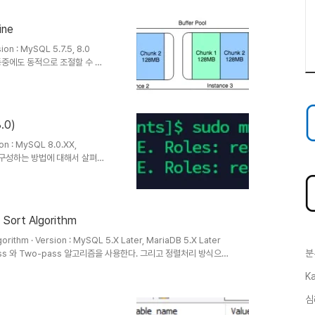
다. 슬레이브DB에서는 마스터
플리케이션 한다. InnoDB 스
ine
 후 백업 시점의 마지막 바이너
DB를..
ion : MySQL 5.7.5, 8.0
가동중에도 동적으로 조절할 수 있
 크기를 정의하는 새로운 변수인
, 이 변수는 동적이 아니며 잘못 구
db_buffer_pool_size,
r_pool_chunk_size가 상호작용
.0)
 수 있으며 각 인스..
n : MySQL 8.0.XX,
) 을 구성하는 방법에 대해서 살펴본
QL 설치 및 Master-
구성에 관한 글을 찾아보면 대부분
필자의 경우 Centos7 환경에서
 문서에서 제공하는 코드와 조금
Sort Algorithm
류가 발생하였다. 디렉터리
ithm · Version : MySQL 5.X Later, MariaDB 5.X Later
분
ass 와 Two-pass 알고리즘을 사용한다. 그리고 정렬처리 방식으로
 Single-pass 알고리즘은 Sort Buffer에 정렬 기준 칼럼을
Ka
담아서 정렬을 수행하는 방식이다. Two-pass 알고리즘은 정렬 컬
을 수행하고, 정렬된 순서대로 다시 프라이머리키로 테이블을 읽어서
심