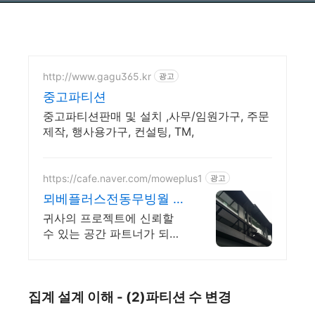
http://www.gagu365.kr
광고
중고파티션
중고파티션판매 및 설치 ,사무/임원가구, 주문
제작, 행사용가구, 컨설팅, TM,
https://cafe.naver.com/moweplus1
광고
뫼베플러스전동무빙월 전
동천창 전동무빙월 전동
귀사의 프로젝트에 신뢰할
칸막이 무빙월
수 있는 공간 파트너가 되겠
습니다 뫼베플러스 전동천창
움직이는 파사드 열관리 최
적인 움직이는 파사드
집계 설계 이해 - (2)파티션 수 변경