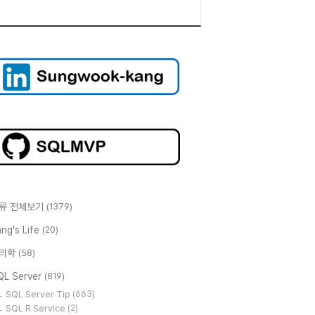
류 전체보기
(1379)
ng's Life
(20)
리학
(58)
QL Server
(819)
SQL Server Tip
(663)
SQL R Service
(2)