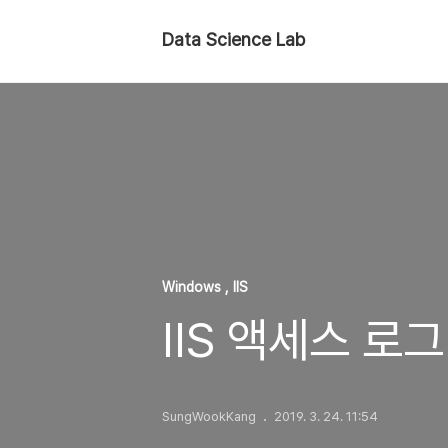
Data Science Lab
Windows , IIS
IIS 액세스 로
SungWookKang
2019. 3. 24. 11:54