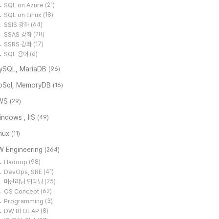
SQL on Azure
(21)
SQL on Linux
(18)
SSIS 강좌
(64)
SSAS 강좌
(28)
SSRS 강좌
(17)
SQL 용어
(6)
ySQL, MariaDB
(96)
oSql, MemoryDB
(16)
WS
(29)
ndows , IIS
(49)
inux
(11)
W Engineering
(264)
Hadoop
(98)
DevOps, SRE
(41)
머신러닝 딥러닝
(25)
OS Concept
(62)
Programming
(3)
DW BI OLAP
(8)