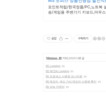
MS 오피스 정품인증점 할인적
포인트적립/한국정품/PC,노트북 
송/게임용 주변기기 키보드,마우스 
지데빌 정품 인증점
공감
구독하기
'
Windows , IIS
' 카테고리의 다른 글
IIS Logging
(0)
IIS NCSA Logging
(0)
IIS 프로세스 사용량 모니터링
(0)
IIS 메모리, 캐싱 가상 메모리 사용량 확인
(0)
IIS 성능 카운터
(0)