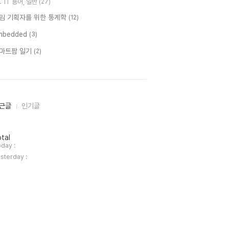
IT 용어, 일반
(27)
임 기획자를 위한 통계학
(12)
mbedded
(3)
마트팜 일기
(2)
근글
인기글
tal
day :
sterday :