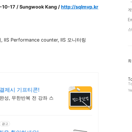
-10-17 / Sungwook Kang /
http://sqlmvp.kr
게
E
스
터
, IIS Performance counter, IIS
모니터링
최
최
근
글
과
방
인
To
문
기
To
자
글
결제시 기프티콘!
Ye
수
완성, 무한반복 전 강좌 스
광고