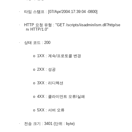
·
타임 스탬프
: [07/Apr/2004:17:39:04 -0800]
·
HTTP
요청 유형
: "GET /scripts/iisadmin/ism.dll?http/se
rv HTTP/1.0"
·
상태 코드
: 200
1XX :
계속
/
프로토콜 변경
o
2XX :
성공
o
3XX :
리디렉션
o
4XX :
클라이언트 오류
/
실패
o
5XX :
서버 오류
o
·
전송 크기
: 3401 (
단위
: byte)