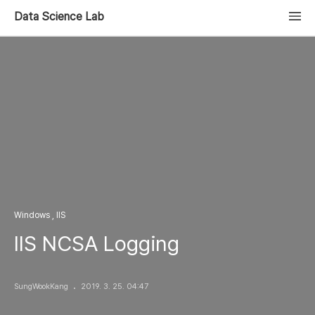
Data Science Lab
Windows , IIS
IIS NCSA Logging
SungWookKang
2019. 3. 25. 04:47