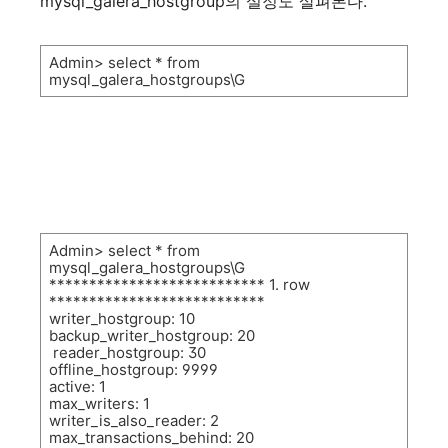
mysql_galera_hostgroup
의
설정도
살펴본다
.
Admin> select * from
mysql_galera_hostgroups\G
Admin> select * from
mysql_galera_hostgroups\G
*************************** 1. row
***************************
writer_hostgroup: 10
backup_writer_hostgroup: 20
reader_hostgroup: 30
offline_hostgroup: 9999
active: 1
max_writers: 1
writer_is_also_reader: 2
max_transactions_behind: 20