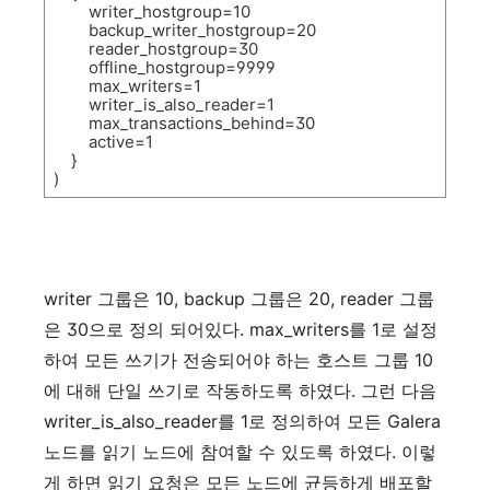
writer_hostgroup=10
backup_writer_hostgroup=20
reader_hostgroup=30
offline_hostgroup=9999
max_writers=1
writer_is_also_reader=1
max_transactions_behind=30
active=1
}
)
writer
그룹은
10, backup
그룹은
20, reader
그룹
은
30
으로
정의
되어있다
. max_writers
를
1
로
설정
하여
모든
쓰기가
전송되어야
하는
호스트
그룹
10
에
대해
단일
쓰기로
작동하도록
하였다
.
그런
다음
writer_is_also_reader
를
1
로
정의하여
모든
Galera
노드를
읽기
노드에
참여할
수
있도록
하였다
.
이렇
게
하면
읽기
요청은
모든
노드에
균등하게
배포할