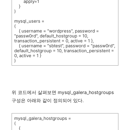
apply=1
}
)
mysql_users =
(
{ username = "wordpress", password =
"passw0rd", default_hostgroup = 10,
transaction_persistent = 0, active = 1 },
{ username = "sbtest", password = "passw0rd",
default_hostgroup = 10, transaction_persistent =
0, active = 1 }
)
위
코드에서
살펴보면
mysql_galera_hostgroups
구성은
아래와
같이
정의되어
있다
.
mysql_galera_hostgroups =
(
{