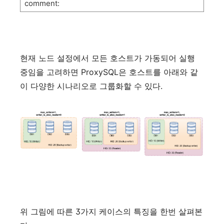
comment:
현재
노드
설정에서
모든
호스트가
가동되어
실행
중임을
고려하면
ProxySQL
은
호스트를
아래와
같
이
다양한
시나리오로
그룹화할
수
있다
.
위
그림에
따른
3
가지
케이스의
특징을
한번
살펴본