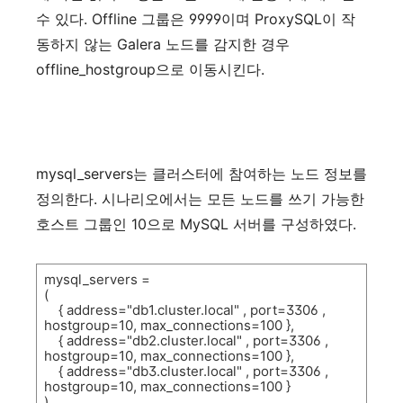
수
있다
. Offline
그룹은
9999
이며
ProxySQL
이
작
동하지
않는
Galera
노드를
감지한
경우
offline_hostgroup
으로
이동시킨다
.
mysql_servers
는
클러스터에
참여하는
노드
정보를
정의한다
.
시나리오에서는
모든
노드를
쓰기
가능한
호스트
그룹인
10
으로
MySQL
서버를
구성하였다
.
mysql_servers =
(
{ address="db1.cluster.local" , port=3306 ,
hostgroup=10, max_connections=100 },
{ address="db2.cluster.local" , port=3306 ,
hostgroup=10, max_connections=100 },
{ address="db3.cluster.local" , port=3306 ,
hostgroup=10, max_connections=100 }
)