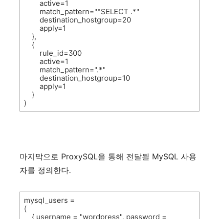
active=1
match_pattern="^SELECT .*"
destination_hostgroup=20
apply=1
},
{
rule_id=300
active=1
match_pattern=".*"
destination_hostgroup=10
apply=1
}
)
마지막으로
ProxySQL
을
통해
전달될
MySQL
사용
자를
정의한다
.
mysql_users =
(
{ username = "wordpress", password =