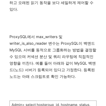
하고
오래된
읽기
동작을
보다
세밀하게
제어할
수
있다
.
ProxySQL
에서
max_writers
및
writer_is_also_reader
변수는
ProxySQL
이
백엔드
MySQL
서버를
동적으로
그룹화하는
방법을
결정할
수
있으며
커넥션
분산
및
쿼리
라우팅에
직접적인
영향을
끼친다
.
예를
들어
아래와
같이
MySQL
백엔
드
(
노드
)
서버가
등록되어
있다고
가정한다
.
등록된
노드는
아래
스크립트로
확인
가능하다
.
Admin> select hostgroup_id, hostname, status,