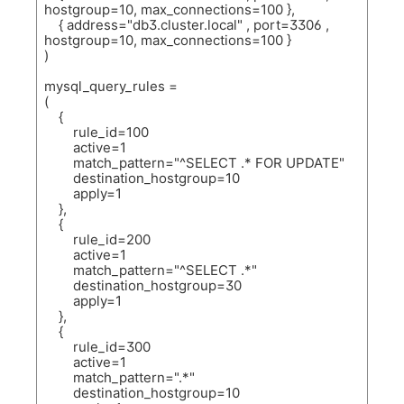
hostgroup=10, max_connections=100 },
{ address="db3.cluster.local" , port=3306 ,
hostgroup=10, max_connections=100 }
)
mysql_query_rules =
(
{
rule_id=100
active=1
match_pattern="^SELECT .* FOR UPDATE"
destination_hostgroup=10
apply=1
},
{
rule_id=200
active=1
match_pattern="^SELECT .*"
destination_hostgroup=30
apply=1
},
{
rule_id=300
active=1
match_pattern=".*"
destination_hostgroup=10