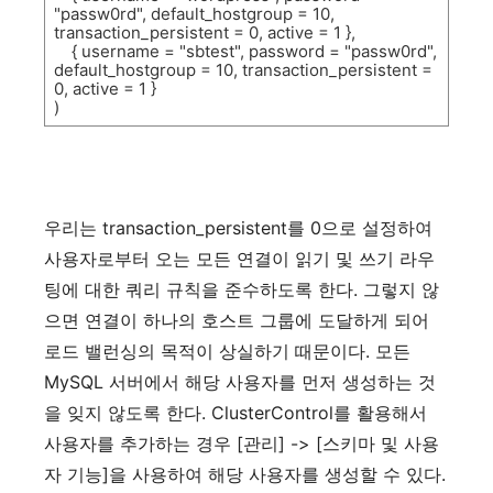
"passw0rd", default_hostgroup = 10,
transaction_persistent = 0, active = 1 },
{ username = "sbtest", password = "passw0rd",
default_hostgroup = 10, transaction_persistent =
0, active = 1 }
)
우리는
transaction_persistent
를
0
으로
설정하여
사용자로부터
오는
모든
연결이
읽기
및
쓰기
라우
팅에
대한
쿼리
규칙을
준수하도록
한다
.
그렇지
않
으면
연결이
하나의
호스트
그룹에
도달하게
되어
로드
밸런싱의
목적이
상실하기
때문이다
.
모든
MySQL
서버에서
해당
사용자를
먼저
생성하는
것
을
잊지
않도록
한다
. ClusterControl
를
활용해서
사용자를
추가하는
경우
[
관리
] -> [
스키마
및
사용
자
기능
]
을
사용하여
해당
사용자를
생성할
수
있다
.