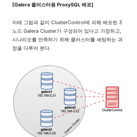
[Galera
클러스터용
ProxySQL
배포
]
아래
그림과
같이
ClusterControl
에
의해
배포된
3
노드
Galera Cluster
가
구성되어
있다고
가정하고
,
시나리오를
만족하기
위해
클러스터를
세팅하는
과
정을
다루어
본다
.