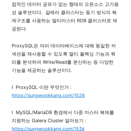
접적인
데이터
공유가
없는
형태의
오픈소스
고가용
성
솔루션이다
.
갈레라
클러스터는
동기
방식의
복
제구조를
사용하는
멀티마스터
RDB
클러스터로
제
공된다
.
ProxySQL
은
여러
데이터베이스에
대해
동일한
커
넥션을
재사용할
수
있도록
멀티
플렉싱
기능과
쿼
리를
분석하여
Write/Read
를
분산하는
등
다양한
기능을
제공하는
솔루션이다
.
l
ProxySQL
이란
무엇인가
:
https://sungwookkang.com/1528
l
MySQL/MariaDB
환경에서
다중
마스터
복제를
지원하는
Galera Cluster
알아보기
:
https://sungwookkang.com/1536