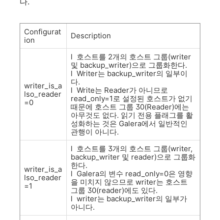
다
.
Configurat
Description
ion
l
호스트를
2
개의
호스트
그룹
(writer
및
backup_writer)
으로
그룹화한다
.
l
Writer
는
backup_writer
의
일부이
다
.
writer_is_a
l
Write
는
Reader
가
아니므로
lso_reader
read_only=1
로
설정된
호스트가
없기
=0
때문에
호스트
그룹
30(Reader)
에는
아무것도
없다
.
읽기
전용
플래그를
활
성화하는
것은
Galera
에서
일반적인
관행이
아니다
.
l
호스트를
3
개의
호스트
그룹
(writer,
backup_writer
및
reader)
으로
그룹화
한다
.
writer_is_a
l
Galera
의
변수
read_only=0
은
영향
lso_reader
을
미치지
않으므로
writer
는
호스트
=1
그룹
30(reader)
에도
있다
.
l
writer
는
backup_writer
의
일부가
아니다
.