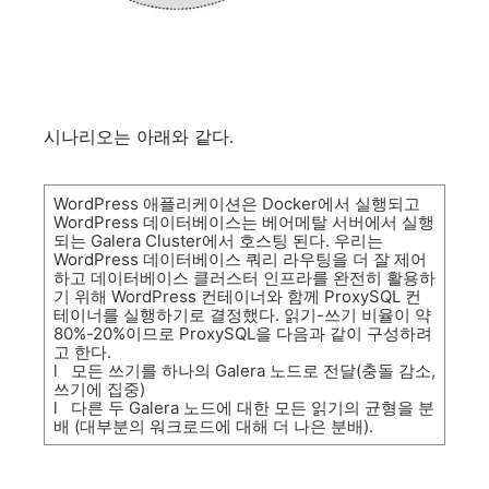
시나리오는
아래와
같다
.
WordPress
애플리케이션은
Docker
에서
실행되고
WordPress
데이터베이스는
베어메탈
서버에서
실행
되는
Galera Cluster
에서
호스팅
된다
.
우리는
WordPress
데이터베이스
쿼리
라우팅을
더
잘
제어
하고
데이터베이스
클러스터
인프라를
완전히
활용하
기
위해
WordPress
컨테이너와
함께
ProxySQL
컨
테이너를
실행하기로
결정했다
.
읽기
-
쓰기
비율이
약
80%-20%
이므로
ProxySQL
을
다음과
같이
구성하려
고
한다
.
l
모든
쓰기를
하나의
Galera
노드로
전달
(
충돌
감소
,
쓰기에
집중
)
l
다른
두
Galera
노드에
대한
모든
읽기의
균형을
분
배
(
대부분의
워크로드에
대해
더
나은
분배
).