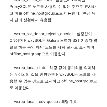
ProxySQL
은
노드를
사용할
수
없는
것으로
표시하
고
이를
offline_hostgroup
으로
이동한다
. (
특정
유
지
관리
상황에서
유용함
).
l
wsrep_sst_donor_rejects_queries :
설정값이
ON
이면
ProxySQL
은
Galera
노드가
SST
기증자
역
할을
하는
동안
해당
노드를
사용
불가로
표시하여
offline_hostgroup
으로
이동한다
.
l
wsrep_local_state :
해당
값이
동기화를
의미하
는
4
이외의
값을
반환하면
ProxySQL
은
노드를
사
용할
수
없는
것으로
표시하고
offline_hostgroup
으
로
이동한다
.
l
wsrep_local_recv_queue :
해당
값이