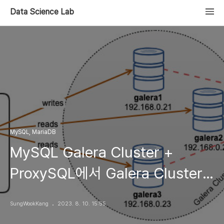
Data Science Lab
MySQL, MariaDB
MySQL Galera Cluster +
ProxySQL에서 Galera Cluster
특성을 고려한 R/W 호스트 그룹
SungWookKang
2023. 8. 10. 15:55
설정 하기