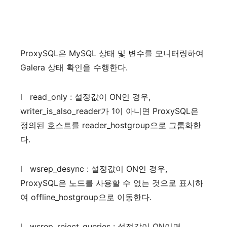
ProxySQL
은
MySQL
상태
및
변수를
모니터링하여
Galera
상태
확인을
수행한다
.
l
read_only :
설정값이
ON
인
경우
,
writer_is_also_reader
가
1
이
아니면
ProxySQL
은
정의된
호스트를
reader_hostgroup
으로
그룹화한
다
.
l
wsrep_desync :
설정값이
ON
인
경우
,
ProxySQL
은
노드를
사용할
수
없는
것으로
표시하
여
offline_hostgroup
으로
이동한다
.
l
wsrep_reject_queries :
설정값이
ON
이면