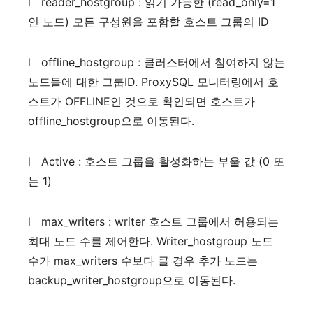
l
reader_hostgroup :
읽기
가능한
(read_only=1
인
노드
)
모든
구성원을
포함할
호스트
그룹의
ID
l
offline_hostgroup :
클러스터에서
참여하지
않는
노드들에
대한
그룹
ID. ProxySQL
모니터링에서
호
스트가
OFFLINE
인
것으로
확인되면
호스트가
offline_hostgroup
으로
이동된다
.
l
Active :
호스트
그룹을
활성화하는
부울
값
(0
또
는
1)
l
max_writers : writer
호스트
그룹에서
허용되는
최대
노드
수를
제어한다
. Writer_hostgroup
노드
수가
max_writers
수보다
클
경우
추가
노드는
backup_writer_hostgroup
으로
이동된다
.