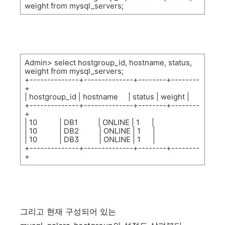
weight from mysql_servers;
Admin> select hostgroup_id, hostname, status,
weight from mysql_servers;
+--------------+--------------+--------+--------
+
| hostgroup_id | hostname
| status | weight |
+--------------+--------------+--------+--------
+
| 10
| DB1
| ONLINE | 1
|
| 10
| DB2
| ONLINE | 1
|
| 10
| DB3
| ONLINE | 1
|
+--------------+--------------+--------+--------
+
그리고
현재
구성되어
있는