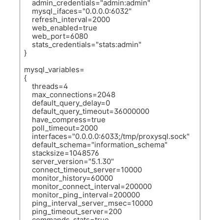
admin_credentials="admin:admin"
mysql_ifaces="0.0.0.0:6032"
refresh_interval=2000
web_enabled=true
web_port=6080
stats_credentials="stats:admin"
}
mysql_variables=
{
threads=4
max_connections=2048
default_query_delay=0
default_query_timeout=36000000
have_compress=true
poll_timeout=2000
interfaces="0.0.0.0:6033;/tmp/proxysql.sock"
default_schema="information_schema"
stacksize=1048576
server_version="5.1.30"
connect_timeout_server=10000
monitor_history=60000
monitor_connect_interval=200000
monitor_ping_interval=200000
ping_interval_server_msec=10000
ping_timeout_server=200
commands_stats=true