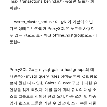
max_transactions_behind
보다
높으면
노드가
회
피된다
.
l
wsrep_cluster_status :
이
상태가
기본이
아닌
다른
상태로
반환되면
ProxySQL
은
노드를
사용할
수
없는
것으로
표시하고
offline_hostgroup
으로
이
동한다
.
ProxySQL 2.x
는
mysql_galera_hostgroups
의
매
개변수와
mysql_query_rules
정책을
함께
결합함으
로써
훨씬
더
다양한
Galera Cluster
구성에
대한
유
연성을
갖게
되었다
.
예를
들어
쿼리
규칙의
대상
호
스트
그룹으로
정의된
단일
쓰기
,
다중
쓰기
및
다중
읽기
호스트
그룹을
가질
수
있으며
,
쓰기
수를
제한