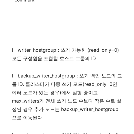
l
writer_hostgroup :
쓰기
가능한
(read_only=0)
모든
구성원을
포함할
호스트
그룹의
ID
l
backup_writer_hostgroup :
쓰기
백업
노드의
그
룹
ID.
클러스터가
다중
쓰기
모드
(read_only=0
인
여러
노드가
있는
경우
)
에서
실행
중이고
max_writers
가
전체
쓰기
노드
수보다
작은
수로
설
정된
경우
추가
노드는
backup_writer_hostgroup
으로
이동된다
.