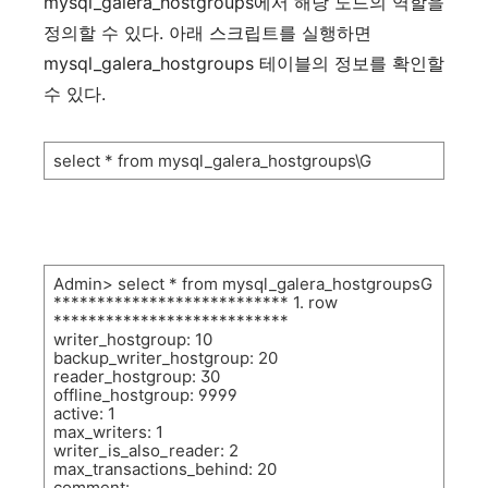
mysql_galera_hostgroups
에서
해당
노드의
역할을
정의할
수
있다
.
아래
스크립트를
실행하면
mysql_galera_hostgroups
테이블의
정보를
확인할
수
있다
.
select * from mysql_galera_hostgroups\G
Admin> select * from mysql_galera_hostgroupsG
*************************** 1. row
***************************
writer_hostgroup: 10
backup_writer_hostgroup: 20
reader_hostgroup: 30
offline_hostgroup: 9999
active: 1
max_writers: 1
writer_is_also_reader: 2
max_transactions_behind: 20
comment: