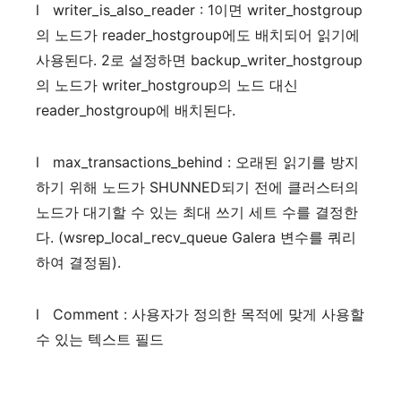
l
writer_is_also_reader : 1
이면
writer_hostgroup
의
노드가
reader_hostgroup
에도
배치되어
읽기에
사용된다
. 2
로
설정하면
backup_writer_hostgroup
의
노드가
writer_hostgroup
의
노드
대신
reader_hostgroup
에
배치된다
.
l
max_transactions_behind :
오래된
읽기를
방지
하기
위해
노드가
SHUNNED
되기
전에
클러스터의
노드가
대기할
수
있는
최대
쓰기
세트
수를
결정한
다
. (wsrep_local_recv_queue Galera
변수를
쿼리
하여
결정됨
).
l
Comment :
사용자가
정의한
목적에
맞게
사용할
수
있는
텍스트
필드