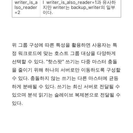
writer_is_a
l
writer_is_also_reader=1
과
유사하
lso_reader
지만
writer
는
backup_writer
의
일부
=2
이다
.
위
그룹
구성에
따른
특성을
활용하면
사용자는
특
정
워크로드에
맞는
호스트
그룹
대상을
다양하게
선택할
수
있다
. "
핫스팟
"
쓰기는
다중
마스터
충돌
을
줄이기
위해
하나의
서버로만
이동하도록
구성할
수
있다
.
충돌하지
않는
쓰기는
다른
마스터에
균등
하게
분배될
수
있다
.
쓰기는
최신
서버로
전달될
수
있으며
분석
읽기는
슬레이브
복제본으로
전달될
수
있다
.