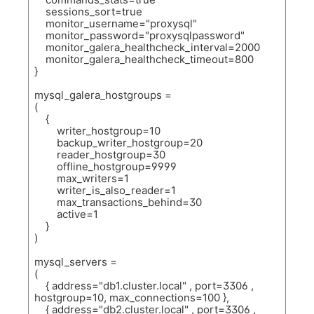
sessions_sort=true
monitor_username="proxysql"
monitor_password="proxysqlpassword"
monitor_galera_healthcheck_interval=2000
monitor_galera_healthcheck_timeout=800
}
mysql_galera_hostgroups =
(
{
writer_hostgroup=10
backup_writer_hostgroup=20
reader_hostgroup=30
offline_hostgroup=9999
max_writers=1
writer_is_also_reader=1
max_transactions_behind=30
active=1
}
)
mysql_servers =
(
{ address="db1.cluster.local" , port=3306 ,
hostgroup=10, max_connections=100 },
{ address="db2.cluster.local" , port=3306 ,