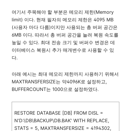
여기서
주목해야
할
부분은
메모리
제한
(Memory
limit)
이다
.
현재
필자의
메모리
제한은
4095 MB
(
사용자
마다
다름
)
이지만
사용되는
총
버퍼
공간은
6MB
이다
.
따라서
총
버퍼
공간을
늘려
복원
속도를
높일
수
있다
.
최대
전송
크기
및
버퍼수
변경은
데
이터베이스
복원시
추가
매개변수로
사용할
수
있
다
.
아래
예시는
최대
메모리
제한까지
사용하기
위해서
MAXTRANSFERSIZE
는
약
4096K
로
설정하고
,
BUFFERCOUNT
는
1000
으로
설정하였다
.
RESTORE
DATABASE
[DB]
FROM
DISL
=
N'D:\DB\BACKUP\DB.BAK'
WITH
REPLACE
,
STATS
=
5
,
MAXTRANSFERSIZE
=
4194302
,