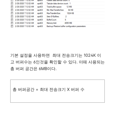
기본
설정을
사용하면
최대
전송크기는
1024K
이
고
버퍼수는
6
인것을
확인할
수
있다
.
이때
사용되는
총
버퍼
공간은
6MB
이다
.
총
버퍼공간
=
최대
전송크기
X
버퍼
수