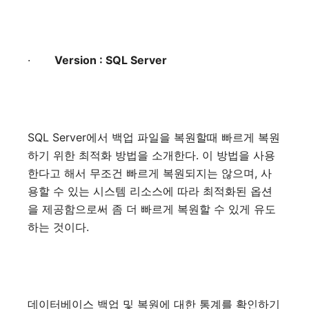
·
Version : SQL Server
SQL Server
에서
백업
파일을
복원할때
빠르게
복원
하기
위한
최적화
방법을
소개한다
.
이
방법을
사용
한다고
해서
무조건
빠르게
복원되지는
않으며
,
사
용할
수
있는
시스템
리소스에
따라
최적화된
옵션
을
제공함으로써
좀
더
빠르게
복원할
수
있게
유도
하는
것이다
.
데이터베이스
백업
및
복원에
대한
통계를
확인하기