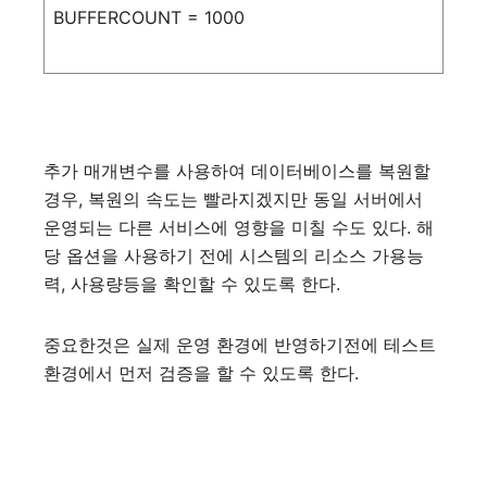
BUFFERCOUNT
=
100
0
추가
매개변수를
사용하여
데이터베이스를
복원할
경우
,
복원의
속도는
빨라지겠지만
동일
서버에서
운영되는
다른
서비스에
영향을
미칠
수도
있다
.
해
당
옵션을
사용하기
전에
시스템의
리소스
가용능
력
,
사용량등을
확인할
수
있도록
한다
.
중요한것은
실제
운영
환경에
반영하기전에
테스트
환경에서
먼저
검증을
할
수
있도록
한다
.