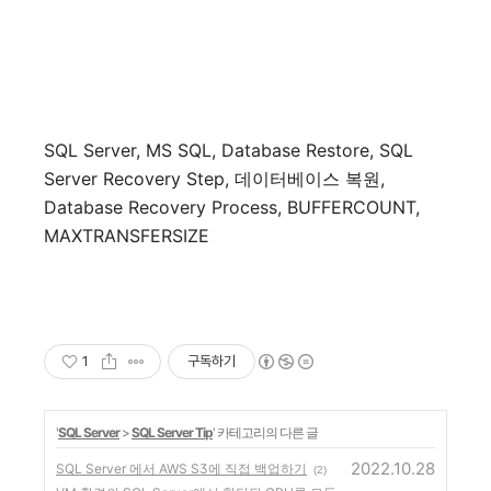
SQL Server, MS SQL, Database Restore, SQL
Server Recovery Step,
데이터베이스
복원
,
Database Recovery Process, BUFFERCOUNT,
MAXTRANSFERSIZE
1
구독하기
'
SQL Server
>
SQL Server Tip
' 카테고리의 다른 글
2022.10.28
SQL Server 에서 AWS S3에 직접 백업하기
(2)