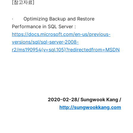
[
참고자료
]
·
Optimizing Backup and Restore
Performance in SQL Server :
https://docs.microsoft.com/en-us/previous-
versions/sql/sql-server-2008-
r2/ms190954(v=sql.105)?redirectedfrom=MSDN
2020-02-28/ Sungwook Kang /
http://sungwookkang.com