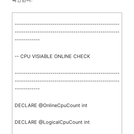
--------------------------------------------------
--------------------------------------------------
------------
-- CPU VISIABLE ONLINE CHECK
--------------------------------------------------
--------------------------------------------------
------------
DECLARE
@OnlineCpuCount
int
DECLARE
@LogicalCpuCount
int