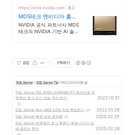
https://mds-nvidia.com
광고
MDS테크 엔비디아 홈페
이지
NVIDIA 공식 파트너사 MDS
테크의 NVIDIA 기반 AI 솔루
션 홈페이지
공감
구독하기
'
SQL Server
>
SQL Server Tip
' 카테고리의 다른 글
SQL Server DELAYED_DURABILITY 옵션으로 트
2022.10.31
랜잭션 로그 쓰기 성능 개선 하기
(1)
2022.10.28
SQL Server 에서 AWS S3에 직접 백업하기
(2)
2020.02.29
SQL Server 복원 성능 최적화
(0)
SQL Server 트랜잭션 로그 복원시 복원 시간이 오
2020.02.28
래 걸리는 현상
(0)