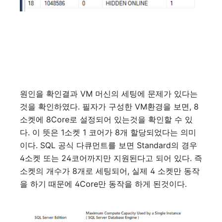
원인을
확인결과
VM
머신의
세팅에
문제가
있다는
것을
확인하였다
.
필자가
구성한
VM
환경을
보면
, 8
소켓에
8Core
로
설정되어
있는것을
확인할
수
있
다
.
이
뜻은
1
소켓
1
코어가
8
개
할당되었다는
의미
이다
. SQL
공식
다큐먼트를
보면
Standard
의
경우
4
소켓
또는
24
코어까지만
지원된다고
되어
있다
.
즉
소켓의
개수가
8
개로
세팅되어
,
실제
4
소켓만
동작
을
하기
때문에
4Core
만
동작을
하게
된것이다
.