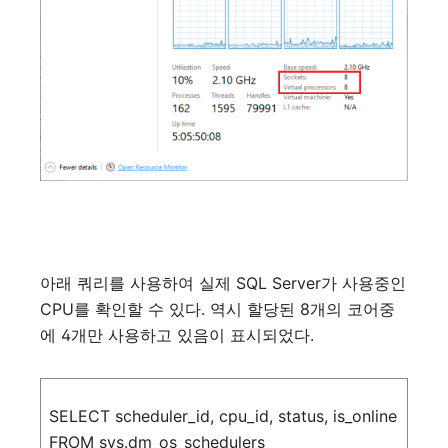
아래
쿼리를
사용하여
실제
SQL Server
가
사용중인
CPU
를
확인할
수
있다
.
역시
할당된
8
개의
코어중
에
4
개만
사용하고
있음이
표시되었다
.
SELECT
scheduler_id
,
cpu_id
,
status
,
is_online
FROM
sys
.
dm_os_schedulers