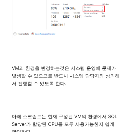
VM
의
환경을
변경하는것은
시스템
운영에
문제가
발생할
수
있으므로
반드시
시스템
담당자와
상의해
서
진행할
수
있도록
한다
.
아래
스크립트는
현재
구성된
VM
의
환경에서
SQL
Server
가
할당된
CPU
를
모두
사용가능한지
쉽게
확인한다
.