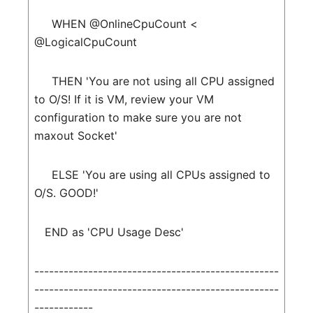
WHEN
@OnlineCpuCount
<
@LogicalCpuCount
THEN
'You are not using all CPU assigned
to O/S! If it is VM, review your VM
configuration to make sure you are not
maxout Socket'
ELSE
'You are using all CPUs assigned to
O/S. GOOD!'
END
as
'CPU Usage Desc'
--------------------------------------------------
--------------------------------------------------
------------