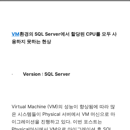
VM
환경의
SQL Server
에서
할당된
CPU
를
모두
사
용하지
못하는
현상
·
Version : SQL Server
Virtual Machine (VM)
의
성능이
향상됨에
따라
많
은
시스템들이
Physical
서버에서
VM
머신으로
마
이그레이션을
진행하고
있다
.
이번
포스트는
Physical
머신에서
VM
으로
마이그레이션
후
SQL