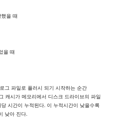
달했을
때
었을
때
로그
파일로
플러시
되기
시작하는
순간
그
캐시가
메모리에서
디스크
드라이브의
파일
해당
시간이
누적된다
.
이
누적시간이
낮을수록
이
낮아
진다
.