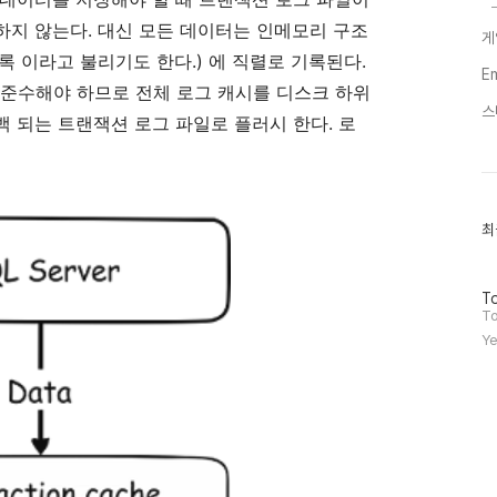
하지
않는다
.
대신
모든
데이터는
인메모리
구조
게
록
이라고
불리기도
한다
.)
에
직렬로
기록된다
.
E
준수해야
하므로
전체
로그
캐시를
디스크
하위
스
백
되는
트랜잭션
로그
파일로
플러시
한다
.
로
최
최
근
글
과
방
인
To
문
기
To
자
글
Ye
수