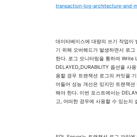
transaction-log-architecture-and
데이터베이스에
대량의
쓰기
작업이
기
위해
오버헤드가
발생하면서
로그
한다
.
로그
모니터링을
통하여
Write 
DELAYED_DURABILITY
옵션을
사용
용할
경우
트랜잭션
로그의
커밋을
기
어들어
성능
개선은
있지만
트랜잭션
해야
한다
.
이번
포스트에서는
DELAY
고
,
어떠한
경우에
사용할
수
있는지
SQL Server
는
트랜잭션
로그
파일에