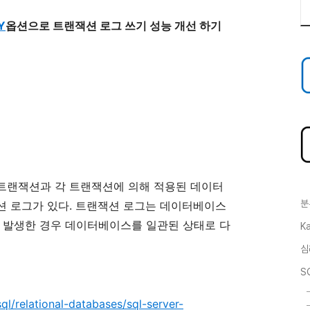
Y
옵션으로
트랜잭션
로그
쓰기
성능
개선
하기
트랜잭션과
각
트랜잭션에
의해
적용된
데이터
분
션
로그가
있다
.
트랜잭션
로그는
데이터베이스
발생한
경우
데이터베이스를
일관된
상태로
다
Ka
심
S
ql/relational-databases/sql-server-