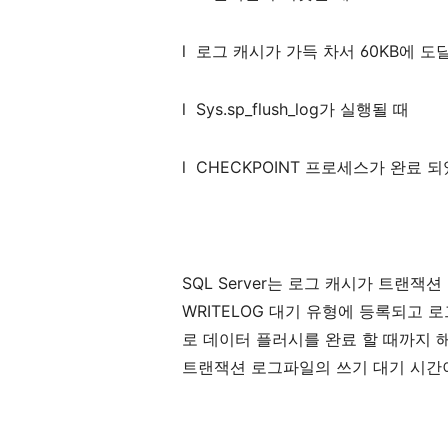
l
로그
캐시가
가득
차서
60KB
에
도
l
Sys.sp_flush_log
가
실행될
때
l
CHECKPOINT
프로세스가
완료
되
SQL Server
는
로그
캐시가
트랜잭션
WRITELOG
대기
유형에
등록되고
로
로
데이터
플러시를
완료
할
때까지
트랜잭션
로그파일의
쓰기
대기
시간