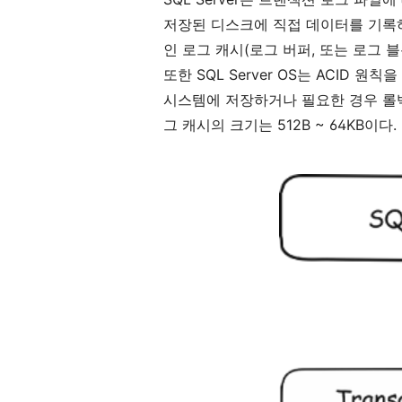
저장된
디스크에
직접
데이터를
기록
인
로그
캐시
(
로그
버퍼
,
또는
로그
블
또한
SQL Server OS
는
ACID
원칙을
시스템에
저장하거나
필요한
경우
롤
그
캐시의
크기는
512B ~ 64KB
이다
.