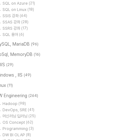
SQL on Azure
(21)
SQL on Linux
(18)
SSIS 강좌
(64)
SSAS 강좌
(28)
SSRS 강좌
(17)
SQL 용어
(6)
ySQL, MariaDB
(96)
oSql, MemoryDB
(16)
WS
(29)
ndows , IIS
(49)
inux
(11)
W Engineering
(264)
Hadoop
(98)
DevOps, SRE
(41)
머신러닝 딥러닝
(25)
OS Concept
(62)
Programming
(3)
DW BI OLAP
(8)