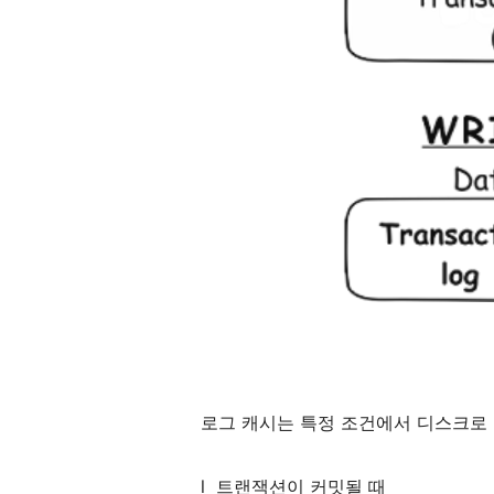
로그
캐시는
특정
조건에서
디스크로
l
트랜잭션이
커밋될
때