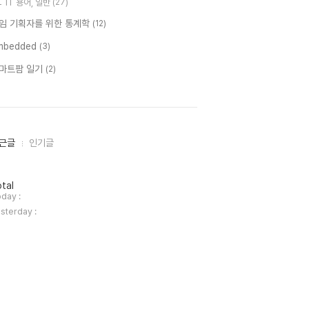
IT 용어, 일반
(27)
임 기획자를 위한 통계학
(12)
mbedded
(3)
마트팜 일기
(2)
근글
인기글
tal
day :
sterday :