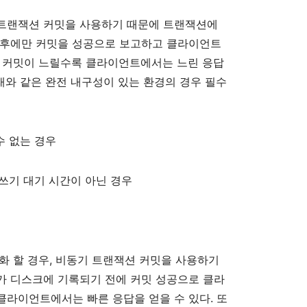
트랜잭션
커밋을
사용하기
때문에
트랜잭션에
후에만
커밋을
성공으로
보고하고
클라이언트
커밋이
느릴수록
클라이언트에서는
느린
응답
래와
같은
완전
내구성이
있는
환경의
경우
필수
수
없는
경우
쓰기
대기
시간이
아닌
경우
화
할
경우
,
비동기
트랜잭션
커밋을
사용하기
가
디스크에
기록되기
전에
커밋
성공으로
클라
클라이언트에서는
빠른
응답을
얻을
수
있다
.
또