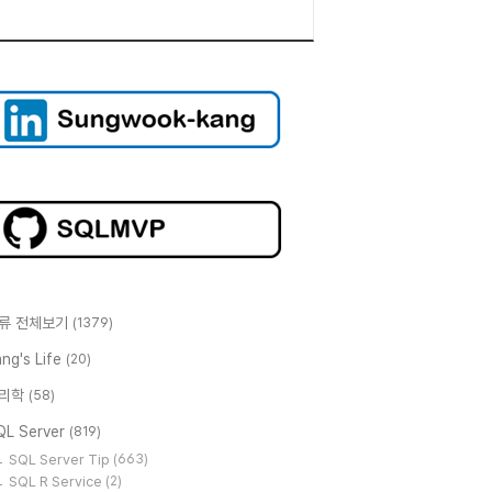
류 전체보기
(1379)
ng's Life
(20)
리학
(58)
QL Server
(819)
SQL Server Tip
(663)
SQL R Service
(2)