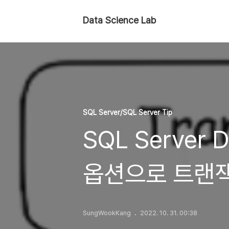
Data Science Lab
SQL Server/SQL Server Tip
SQL Server 
옵션으로 트랜잭
하기
SungWookKang
2022. 10. 31. 00:38