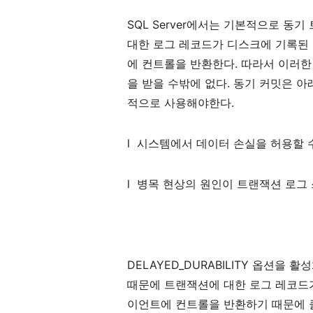
SQL Server
에서는
기본적으로
동기
대한
로그
레코드가
디스크에
기록된
에
컨트롤을
반환한다
.
따라서
이러한
을
받을
수밖에
없다
.
동기
커밋은
아
적으로
사용해야한다
.
l
시스템에서
데이터
손실을
허용할
l
병목
현상의
원인이
트랜잭션
로그
DELAYED_DURABILITY
옵션을
활성
때문에
트랜잭션에
대한
로그
레코드
이언트에
컨트롤을
반환하기
때문에