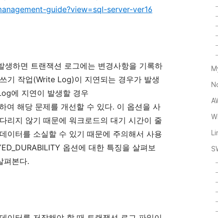
-management-guide?view=sql-server-ver16
발생하면
트랜잭션
로그에는
변경사항을
기록하
M
쓰기
작업
(Write Log)
이
지연되는
경우가
발생
N
Log
에
지연이
발생할
경우
A
하여
해당
문제를
개선할
수
있다
.
이
옵션을
사
Wi
다리지
않기
때문에
워크로드의
대기
시간이
줄
데이터를
소실할
수
있기
때문에
주의해서
사용
L
ED_DURABILITY
옵션에
대한
특징을
살펴보
S
살펴본다
.
데이터를
저장해야
할
때
트랜잭션
로그
파일이