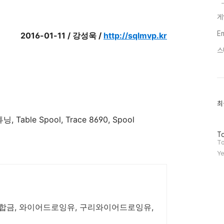
게
E
2016-01-11 / 강성욱 /
http://sqlmvp.kr
스
최
최
근
글
, Table Spool, Trace 8690, Spool
과
방
인
To
문
기
To
자
글
Ye
수
합금, 와이어드로잉유, 구리와이어드로잉유,