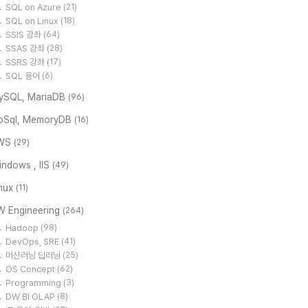
SQL on Azure
(21)
SQL on Linux
(18)
SSIS 강좌
(64)
SSAS 강좌
(28)
SSRS 강좌
(17)
SQL 용어
(6)
ySQL, MariaDB
(96)
oSql, MemoryDB
(16)
WS
(29)
ndows , IIS
(49)
inux
(11)
W Engineering
(264)
Hadoop
(98)
DevOps, SRE
(41)
머신러닝 딥러닝
(25)
OS Concept
(62)
Programming
(3)
DW BI OLAP
(8)