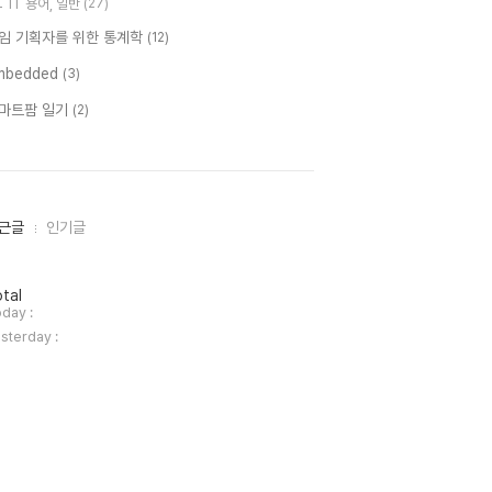
IT 용어, 일반
(27)
임 기획자를 위한 통계학
(12)
mbedded
(3)
마트팜 일기
(2)
근글
인기글
tal
day :
sterday :