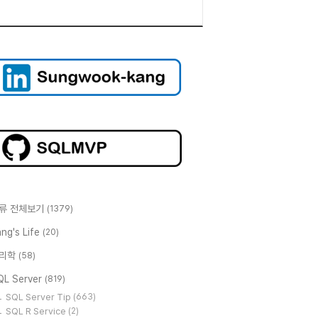
류 전체보기
(1379)
ng's Life
(20)
리학
(58)
QL Server
(819)
SQL Server Tip
(663)
SQL R Service
(2)