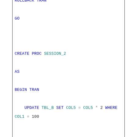
ROLLBACK
TRAN
GO
CREATE
PROC
SESSION_2
AS
BEGIN
TRAN
UPDATE
TBL_B
SET
COL5
=
COL5
*
2
WHERE
COL1
=
100