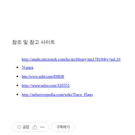
참조 및 참고 사이트
http://msdn.microsoft.com/ko-kr/library/ms178104(v=sql.10
5).aspx
http://www.sqler.com/459038
http://www.sqler.com/320551
http://sqlserverpedia.com/wiki/Trace_Flags
공감
구독하기