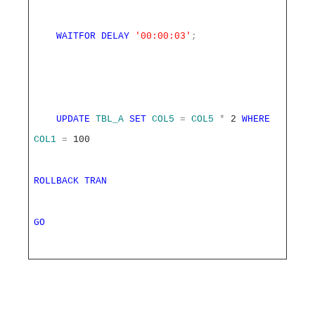
WAITFOR
DELAY
'00:00:03'
;
UPDATE
TBL_A
SET
COL5
=
COL5
*
2
WHERE
COL1
=
100
ROLLBACK
TRAN
GO