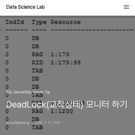
Data Science Lab
SQL Server/SQL Server Tip
DeadLock(교착상태) 모니터 하기
SungWookKang
2016. 1. 11. 11:51