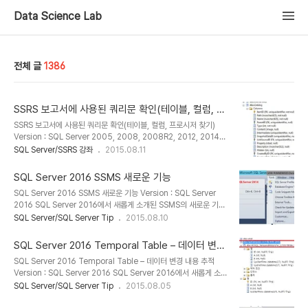
Data Science Lab
전체 글
1386
SSRS 보고서에 사용된 쿼리문 확인(테이블, 컬럼, 프
로시저 찾기)
SSRS 보고서에 사용된 쿼리문 확인(테이블, 컬럼, 프로시저 찾기)
Version : SQL Server 2005, 2008, 2008R2, 2012, 2014,
2016 SSRS 보고서에서 사용되고 있는 쿼리문을 확인하여 테이블,
SQL Server/SSRS 강좌
2015.08.11
컬럼 및 프로시저를 확인하는 방법에 대해서 살펴본다. 이 정보는 리포
트 데이터베이스의 Catalog 정보를 XML로 변환 및 파싱하여 정보
SQL Server 2016 SSMS 새로운 기능
를 추출 할 수 있다. 리포트 데이터베이스에서 Catalog 테이블을 조
SQL Server 2016 SSMS 새로운 기능 Version : SQL Server
회하면 다음과 같은 컬럼 정보가 나타난다. Content 컬럼을
2016 SQL Server 2016에서 새롭게 소개된 SSMS의 새로운 기능
VARBINAMRY형식으로 가져와서 XML로 변경한다. SELECT
에 대해서 살펴본다. [인터넷에서 SSMS 설치] 클라이언트 도구인
SQL Server/SQL Server Tip
2015.08.10
C.Name,c.Path,CONVERT(XML,CONVERT(VARBINARY(
SSMS를 설치하기 위해 더 이상 SQL Server DVD가 필요하지 않
MAX),C.Content)) AS reportXML,C...
게 되었다. SQL Server 데이터 도구처럼 인터넷에서 다운로드 하는
SQL Server 2016 Temporal Table – 데이터 변경
웹 설치 프로그램을 사용한다. SSMS 다운로드 :
내용 추적
SQL Server 2016 Temporal Table – 데이터 변경 내용 추적
https://msdn.microsoft.com/en-
Version : SQL Server 2016 SQL Server 2016에서 새롭게 소
us/library/mt238290.aspx [SSMS 업데이트 확인] SSMS에서
개된 Temporal Table 대해서 알아본다. 여기서 소개하는 임시테이
SQL Server/SQL Server Tip
2015.08.05
온라인으로 업데이트를 확인하여 사용자가 클릭으로 업데이트를 진행
블은 임시 테이블(Temporal Table)과 임시 테이블(temporary
할 수 있다. 아래 이미지는 SQL Server 2014와 2016 버전의 도