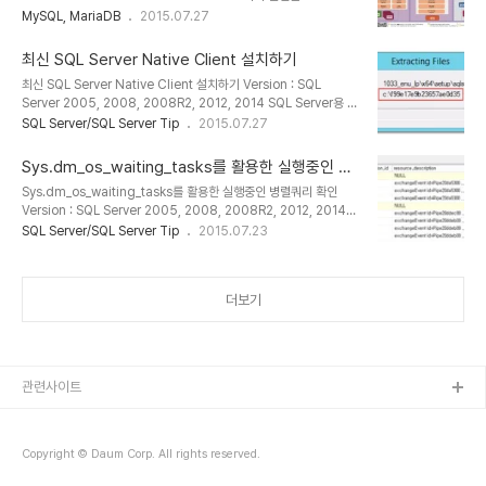
MySQL/MariaDB에서 레코드 기반의 잠금을 제공하고 있으며 때문
MySQL, MariaDB
2015.07.27
에 높은 동시성 처리가 가능하고 안정적이며 성능이 뛰어나다.
InnoDB의 구조는 크게 메모리 영역과 CPU 연산 영역, 디스크 스토
최신 SQL Server Native Client 설치하기
리지 영역으로 구분할 수 있다. 메모리 영역에는 버퍼풀과 로그 버퍼가
최신 SQL Server Native Client 설치하기 Version : SQL
있으며 CPU 연산에는 인서트 버퍼 머지 스레드, Write 스레드, 로그
Server 2005, 2008, 2008R2, 2012, 2014 SQL Server용 서
스레드, 그외 기타 스레드가 있다. 디스크 영역에는 시스템 테이블 스
비스팩(SP) 또는 누적 업데이트(CU)를 설치하는 경우 SQL Server
SQL Server/SQL Server Tip
2015.07.27
페이스와 사용자 테이블 스페이스, 리두로그가 존재한다. [InnoDB
Native Client가 업데이트 되지 않는 것을 알 수 있다. 또한 업데이
스토리지 엔진 특성] 프라이머리 키에 의한 클러스터링 : 모든 테이블
트를 찾기가 어려울 수 있다. SP또는 CU 패키지에서 가져오는 방법
은 기본적으로 ..
Sys.dm_os_waiting_tasks를 활용한 실행중인 병
에 대해서 알아본다. SP 또는 CU 패키지를 실행할 때 설치될 폴더를
렬쿼리 확인
Sys.dm_os_waiting_tasks를 활용한 실행중인 병렬쿼리 확인
확인할 수 있다. 확인된 폴더의 위치를 탐색기를이용하여 이동하면
Version : SQL Server 2005, 2008, 2008R2, 2012, 2014,
SQL 설치 랜딩 페이지를 볼 수 있다. 여기에서 해당 지역의 폴더로 이
2016 Sys.dm_os_waiting_tasks를 활용하여 실행중인 병렬쿼리
SQL Server/SQL Server Tip
2015.07.23
동한다. KOR의 경우 1042 폴더이며 ENU는 1033 폴더이다. 여기
의 정보를 확인한다. SELECT [owt].[session_id], [owt].
서 /x64/setup/x64로 이..
[exec_context_id], [ot].[scheduler_id], [owt].
[wait_duration_ms], [owt].[wait_type], [owt].
더보기
[blocking_session_id], [owt].[resource_description],
CASE [owt].[wait_type] WHEN N'CXPACKET' THEN
RIGHT ([owt].[resource_de..
관련사이트
Copyright © Daum Corp. All rights reserved.