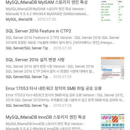
tables)을 착각하지 않도록 주의해야 한다. SQL Server 2016의
구..
MySQL/MariaDB MyISAM 스토리지 엔진 특성
Temporal Table은 테이블의 기록을 데이터로 보존할 수 있도록 하
MySQL/MariaDB MyISAM 스토리지 엔진 특성 Version :
는 시스템 테이블의 새로운 이름이다. 일반 테이블은 현재 데이터를 반
Mariadb 5.5.4.2-WinX64 MyISAM은 ISAM(indexed
환 할 수 있지만 시스템 테이블은 업데이트와 삭제된 버전의 데이터를
Sequential Access Method)의 단점을 보완하기 위해 나온 업그
MySQL, MariaDB
2015.07.30
조회할 수 있다. 만약 데이터를 5에서 10으로 변경하는 경우 일반 테
레이드 버전으로 비-트랜잭션-세이프(non-transanctional-
이블을 조회하면 10이라는 값을 ..
safe) 테이블을 관리 한다. [기본적인 특징] 데이터 저장에 제한이 없
SQL Server 2016 Feature in CTP2
고 효율적이다. (속도가 빠른편이다.) B-Tree, R-Tree, Full-Text
SQL Server 2016 Feature in CTP2 Version : SQL Server 2016 SQL Server
인덱스를 지원 테이블 락 사용으로 읽기 성능은 좋으나 빈번한 쓰기가
2016에 포함된 새로운 기능들에 대해서 알아 본다. [데이터베이스 엔진] Always
빈번한 경우 부적합. 트랜잭션 미지원 MyISAMpack라는 압축 옵션
Encrypted : 보장 데이터는 항상 암호화 된다. SQL Server는 암호화된 데이터를 저장하
SQL Server/SQL Server Tip
2015.07.30
제공 MyISAM에는 InnoDB의 버퍼풀과 비슷한 역할을 하는 것이 키
고 투명하게 처리한다. (https://msdn.microsoft.com/en-
캐시(Key cache, 키 버퍼라고도..
us/library/mt163865.aspx) 강화된 In-Memory OLTP SQL Server 2014에서의
SQL Server 2016 설치 변경 사항
많은 제약이 해소 되었다. (http://sqlperformance.com/2015/05/sql-server-
SQL Server 2016 설치 변경 사항 Version : SQL Server 2016
2016/in-memory-oltp-enhancements) 컬럼스토어 인덱스는 실시간 운영 분석을..
SQL Server 2016 CTP 2에서 설치 시 변경된 사항에 대해서 알아
본다. SQL Server 2016에 대한 설치방법은 이전 포스트를 참고 한
SQL Server/SQL Server Tip
2015.07.29
다. SQL Server 2016 설치 :
http://sqlmvp.kr/220386777927 [PolyBase 조회 서비스]
Error 17053 타사 네트워크 장치의 SMB 파일 공유 오류
기능 선택 페이지에서 외부 데이터에 대한 PolyBase 쿼리 서비스를
Error 17053 타사 네트워크 장치의 SMB 파일 공유 오류 Version : SQL Server 2012,
선택할 수 있는 옵션이 추가 되었다. 이 기능은 표준 T-SQL문을 사용
2014 SQL Server 2012부터는 추적플래그를 사용하지 않고 원격 SMB 파일 공유에 데
하여 하둡 데이터 및 SQL Server 데이터를 통해 통합 질의를 할 수
이터베이스를 생성하여 운용할 수 있다. SQL Server는 데이터베이스에 대한 SMB 파일 공
SQL Server/SQL Server Tip
2015.07.28
있다. 외부 데이터에 대한 PolyBase 쿼리 서비스를 설치하려면 아래
유를 사용 하도록 클러스터를 구성할 수 있다. SMB 파일 공유와 함께 저장소로 SQL
요구사항을 만족해야 한다. SQL Server ..
Server 설치 옵션 https://msdn.microsoft.com/ko-
MySQL/MariaDB InnoDB 스토리지 엔진 특성
kr/library/hh759341(v=sql.120).aspx 데이터 로그 파일을 생성하거나 열 때 SQL
MySQL/MariaDB InnoDB 스토리지 엔진 특성 Version :
Server는 다양한 파일 조작 API를 호출한다. Win32 API는 DeviceIoControl을 호출하
Mariadb 5.5.4.2-WinX64 InnoDB 스토리지 엔진은
여 장치 드라이버에 대한 ..