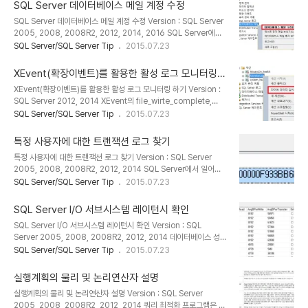
게 충돌을 방지할 수 있을까? 다음 간단한 테스트를 통해서 임시테이
SQL Server 데이터베이스 메일 계정 수정
블 생성과 충돌 방지에 대해서 알아본다. 아래 스크립트는 임시 테이블
SQL Server 데이터베이스 메일 계정 수정 Version : SQL Server
을 생성한다. -- Session 1: Table creation CREATE TABLE
2005, 2008, 2008R2, 2012, 2014, 2016 SQL Server에서
#temptable_test ( id INT NOT NULL IDENTITY (1,1)
제공하는 데이터베이스 메일 기능을 사용하면 SQL Server에서 발생
SQL Server/SQL Server Tip
2015.07.23
,Name CHAR(100) NOT NULL ,DOJ DATETIME NOT
하는 다양한 이벤트를 관리자에게 이메일로 발송할 수 있다.
NULL ); 테..
Tempdb 증가시 이메일로 경고 받기 :
XEvent(확장이벤트)를 활용한 활성 로그 모니터링
http://sqlmvp.kr/220067810433 SQL Server 데이터베이스
하기
XEvent(확장이벤트)를 활용한 활성 로그 모니터링 하기 Version :
메일은 SMTP 서버 이름, 포트번호, 이메일 주소 등을 이용하여 메일
SQL Server 2012, 2014 XEvent의 file_wirte_complete,
을 발송한다. 이번 포스트는 생성된 데이터베이스 메일의 계정 및 기타
transaction_log 이벤트를 사용하여 트랜잭션이 커밋될 때 트랜잭
SQL Server/SQL Server Tip
2015.07.23
정보 수정방법에 대해서 알아본다. 데이터베이스 메일 정보 수정은
션 로그 파일에 기록되는 것을 모니터링할 수 있다. 실습을 위해 테스
SSMS 및 T-SQL로 가능하다. [SSMS로 데이터베이스 메일 정보 변
트 테이블을 생성한다. CREATE TABLE TestTable ( c1 INT
경..
특정 사용자에 대한 트랜잭션 로그 찾기
IDENTITY, c2 CHAR (1000) DEFAULT 'a'); GO INSERT
특정 사용자에 대한 트랜잭션 로그 찾기 Version : SQL Server
INTO [TestTable] DEFAULT VALUES; GO XEvent를 설정한
2005, 2008, 2008R2, 2012, 2014 SQL Server에서 일어나
다. -- Drop the session if it exists. IF EXISTS ( SELECT *
는 모든 일은 트랜잭션 로그에 기록 된다. 이전에도 트랜잭션로그를 이
SQL Server/SQL Server Tip
2015.07.23
FROM sys.server_event_sess..
용하여 삭제된 데이터를 복구하거나 트랜잭션 발생 시간 및 사용자 찾
는 방법에 대해서 다룬적이 있다. SQL Server 트랜잭션 로그 읽기 :
SQL Server I/O 서브시스템 레이턴시 확인
http://sqlmvp.kr/140202102618 트랜잭션 로그 및 LSN을 이
SQL Server I/O 서브시스템 레이턴시 확인 Version : SQL
용한 삭제된 데이터 복구 : http://sqlmvp.kr/140206499367
Server 2005, 2008, 2008R2, 2012, 2014 데이터베이스 성능
SQL Server에서 Drop 및 Delete 사용자 찾기 :
에 큰 영향을 주는 부분이 디스크이다. 보통 데이터베이스 시스템의 부
SQL Server/SQL Server Tip
2015.07.23
http://sqlmvp.kr/140202164558 변경된 테이블 이름 복구하
하가 증가하면 I/O 서브시스템의 작업량이 증가한다. 만약 I/O 대기
기 : http://sqlmvp...
시간이 증가되었음을 발견되었다면 I/O 서브시스템은 이전의 SQL 서
실행계획의 물리 및 논리연산자 설명
버 동작에서 변화가 발생한 것이다. 예를 들면 인덱스가 테이블 스캔을
실행계획의 물리 및 논리연산자 설명 Version : SQL Server
실행할 정도로 통계가 오래된 경우, 코드 변경, 암시적 변환, 쿼리 계획
2005, 2008, 2008R2, 2012, 2014 쿼리 최적화 프로그램은 쿼
변경, 인덱스 추가, 인덱스 유지 관리 작업, 액세스 패턴, 페이지 분할,