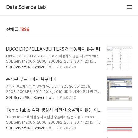
Data Science Lab
전체 글
1386
DBCC DROPCLEANBUFFERS가 작동하지 않을 때
DBCC DROPCLEANBUFFERS가 작동하지 않을 때 Version :
SQL Server 2005, 2008, 2008R2, 2012, 2014, 2016
DBCC DROPCLEANBUFFERS는 버퍼 풀에서 빈 버퍼를 모두 제
SQL Server/SQL Server Tip
2015.07.23
거하는 명령이다. 이 명령을 사용하면 서버를 종료하고 다시 시작하지
않아도 완전히 빈 버퍼 캐시를 사용하여 쿼리를 테스트할 수 있다. 버
손상된 부트페이지 복구하기
퍼풀에서 빈 버퍼를 삭제하려면 CHECKPOINT를 사용하여 빈 버퍼
손상된 부트페이지 복구하기 Version : SQL Server 2005,
캐시를 만든다. CHECKPOINT는 현재 데이터베이스에 대한 모든
2008, 2008R2, 2012, 2014, 2016 데이터베이스 장애 중 큰 이
커밋되지 않은 페이지를 디스크로 기록하고 버퍼를 비운다. 다음 내용
슈는 부트페이지 손상이다. 부트 페이지가 손상된 경우에는 데이터베
SQL Server/SQL Server Tip
2015.07.23
은 DBCC DROPCLEANBUFFERS 사용하어 빈 버퍼를 제거한 상
이스를 온라인 또는 긴급 모드로 전환될 수 없다. 이번 포스트는 손상
태에서 SELECT를 이용하여 데이터를 조회하였는데 물리적 읽기가
된 부트페이지를 복구하는 방법에 대해서 알아본다. 부트 페이지를 손
..
Temp table 객체 생성시 세션간 충돌하지 않는 이
상하고 복원하기 위한 테스트 데이터베이스를 생성한다. 생성된 데이
유
Temp table 객체 생성시 세션간 충돌하지 않는 이유 Version :
터베이스를 분리하여 데이터파일에 사용자가 접근할 수 있도록 한다.
SQL Server 2005, 2008, 2008R2, 2012, 2014, 2016 데이
-- Drop old database USE [master]; GO IF
터베이스를 사용할 때 temp table(임시 테이블)을 많이 사용한다.
SQL Server/SQL Server Tip
2015.07.23
DATABASEPROPERTYEX (N'Company', N'Version') > 0
단일 tempdb가 여러 세션에서 동일한 개체를 만드는 경우에도 어떻
BEGIN ALTER DATABASE [Company] SET SI..