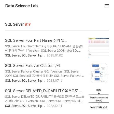
Data Science Lab
SQL Server
819
SQL Server Four Part Name 정의 및
PARSERNAME을 활용하여 IP 대역 구하기
SQL Server Four Part Name 정의 및 PARSERNAME을 활용하
여 IP 대역 구하기 l Version : SQL Server 2008 later SQL
Server를 운영하다 보면 Four Part Name 또는 Three Part
SQL Server/SQL Server Tip
2025.01.02
Name이라는 용어를 접하게 된다. 이러한 용어는 데이터베이스 시스
템에서 여러 데이터베이스 간에 개체(테이블, 뷰)를 참조하는데 사용
SQL Server Failover Cluster 구성
되는 명명 규칙을 의미한다.l Three-Part Name : 데이터베이스
SQL Server Failover Cluster 구성 l Version : SQL Server
이름, 스키마, 개체 이름을 포함ü 예:
2019 SQL Server의 고가용성 중 하나인 SQL Server Failover
DatabaseName.dbo.Employee)l Four-Part Name : 서버
Cluster (장애조치 클러스터) 인스턴스를 구성하는 방법에 대해서 알
SQL Server/SQL Server Tip
2023.07.16
이름을 포함하여 Three-Part Name부분을 확장ü 예:
아본다. SQL Server 장애조치 클러스터를 구성하기 위해서는
ServerName.DatabaseName.dbo.Em..
Windows Failover Cluster이 먼저 구성되어 있어야 한다. 그리고
SQL Server DELAYED_DURABILITY 옵션으로 트
디스크 또한 공유 디스크를 사용이 필수이다. 이번 포스트에서는
랜잭션 로그 쓰기 성능 개선 하기
SQL Server DELAYED_DURABILITY 옵션으로 트랜잭션 로그 쓰
Windows Failover Cluster 구성이 완료 되어 있다는 가정하에
기 성능 개선 하기 l Version : SQL Server SQL Server 데이터베
SQL Server Failover Cluster만 구성하는 방법에 대해서 설명한
이스에는 모든 트랜잭션과 각 트랜잭션에 의해 적용된 데이터베이스
SQL Server/SQL Server Tip
2022.10.31
다. 이번 포스트에서 구성하려는 장애조치 클러스터의 구성은 아래 그
수정 내용을 기록하는 트랜잭션 로그가 있다. 트랜잭션 로그는 데이터
림과 같다. DB01 ..