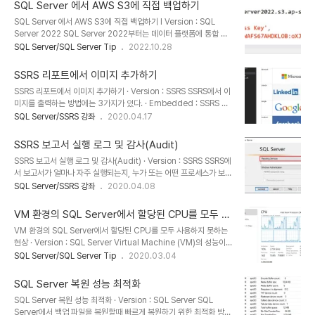
베이스의 매우 중요한 요소로 시스템 오류가 발생한 경우 데이터베이
SQL Server 에서 AWS S3에 직접 백업하기
스를 일관된 상태로 다시 전환하려면 이 로그가 필요하다. l 트랜잭션
SQL Server 에서 AWS S3에 직접 백업하기 l Version : SQL
로그 아키텍처 : https://learn.microsoft.com/en-
Server 2022 SQL Server 2022부터는 데이터 플랫폼에 통합 오
us/sql/relational-databases/sql-server-transaction-
브젝트 스토리지를 도입하여 Azure Storage외에도 AWS S3 호환
SQL Server/SQL Server Tip
2022.10.28
log-architecture-and-management-guide?view=sql-
오브젝트 스토리지도 사용할 수 있다. 즉, SQL Server에서 AWS S3
server-ver16 데이터베이..
로 직접 백업을 할 수 있게 되었다. 기존 SQL Server 2019의 경우
SSRS 리포트에서 이미지 추가하기
Microsoft Azure 저장소만 가능 하였다. SQL Server 2022 부터
SSRS 리포트에서 이미지 추가하기 · Version : SSRS SSRS에서 이
도입된 S3 REST API는 SQL Server에서 AWS S3 직접 백업, 복
미지를 출력하는 방법에는 3가지가 있다. · Embedded : SSRS 서
원을 할 수 있어, 백업 후 이동에 따른 프로세스 단축 및 대용량 백업을
버에 있는 이미지로 리포트에 표시 · Database : 데이터베이스에 저
SQL Server/SSRS 강좌
2020.04.17
진행할 경우에도 로컬 공간이 부족하여도 백업을 진행할 수 있게 되었
장된 이미지를 표시 · External : 외부 URL 이미지를 표시 이번 포스
다. 지원되는 ..
트에서는 외부 URL 의 이미지를 출력하는 방법에 대해서 살펴본다.
SSRS 보고서 실행 로그 및 감사(Audit)
외부 URL의 이미지를 표시하기 위해서는 이미지 주소를 포함하고 있
SSRS 보고서 실행 로그 및 감사(Audit) · Version : SSRS SSRS에
는 데이터셋이 필요하다. 필자의 경우 검색 사이트에서 검색한 로고 이
서 보고서가 얼마나 자주 실행되는지, 누가 또는 어떤 프로세스가 보고
미지의 주소를 사용하여 실습용 데이터셋을 만들었다. select
서를 실행하는지, 실행하는데 걸리는 시간, 보고서 매개변수에 대한 통
SQL Server/SSRS 강좌
2020.04.08
'Microsoft' as Name, 'https://cdn.arstechnica.net/wp-
계, 사용되지 않는 보고서등에 대한 정보가 필요할 때 SSRS의
content/uploads/2012/08/..
Execution Logging 기능을 사용하여 해당 정보를 얻을 수 있다.
VM 환경의 SQL Server에서 할당된 CPU를 모두 사
로깅 작동 방식은, Reporting Services 서버에서 로깅 기능을 활성
용하지 못하는 현상
VM 환경의 SQL Server에서 할당된 CPU를 모두 사용하지 못하는
화 하여 사용할 수 있다. 로깅이 활성화 되면 ReportServer 데이터
현상 · Version : SQL Server Virtual Machine (VM)의 성능이
베이스의 dbo.ExectionLogStorage 테이블에 행위가 기록 된다.
향상됨에 따라 많은 시스템들이 Physical 서버에서 VM 머신으로 마
SQL Server/SQL Server Tip
2020.03.04
감사 데이터에 액세스하려면 ReportServer 데이터베이스의
이그레이션을 진행하고 있다. 이번 포스트는 Physical머신에서 VM
ExecutionLog, ExecutionLog2,..
으로 마이그레이션 후 SQL Server에서 할당된 CPU를 모두 사용하
SQL Server 복원 성능 최적화
지 못하는 성능 문제에 대해서 다룬다. Host Server OS Windows
SQL Server 복원 성능 최적화 · Version : SQL Server SQL
Server 2019 Standard CPU 2 socket (64 Core) RAM
Server에서 백업 파일을 복원할때 빠르게 복원하기 위한 최적화 방법
128GB VM Server OS Windows Server 2019 Standard