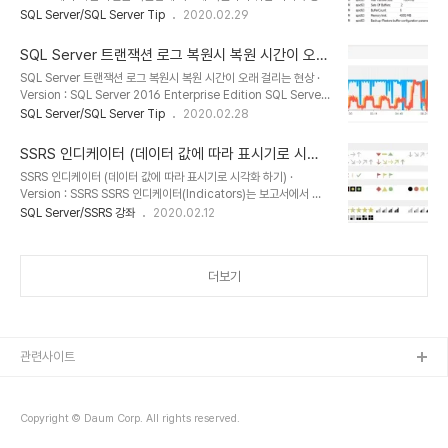
을 소개한다. 이 방법을 사용한다고 해서 무조건 빠르게 복원되지는 않
SQL Server/SQL Server Tip
2020.02.29
SQL Server SQL Server 2016 Standard CPU 8 Cor..
으며, 사용할 수 있는 시스템 리소스에 따라 최적화된 옵션을 제공함으
로써 좀 더 빠르게 복원할 수 있게 유도 하는 것이다. 데이터베이스 백
SQL Server 트랜잭션 로그 복원시 복원 시간이 오래
업 및 복원에 대한 통계를 확인하기 위해 추적 플래그 3213, 3605
걸리는 현상
SQL Server 트랜잭션 로그 복원시 복원 시간이 오래 걸리는 현상 ·
를 설정한다. DBCC TRACEON (3213, -1) DBCC TRACEON
Version : SQL Server 2016 Enterprise Edition SQL Server
(3605, -1) 데이터베이스를 복원하면, SQL 이벤트 로그에서 아래와
에서 트랜잭션 로그를 사용하여 데이터를 복원시, 평소와 다르게 매우
SQL Server/SQL Server Tip
2020.02.28
같은 내용을 확인할 수 있다. 기본 설정을 사용하면 최대 전송크기는
오래 걸리는 현상이 발생하였다. 처음에는 I/O 서브 시스템을 의심하
1024K 이고 버퍼수는 6인것을 확인할 수 있다. 이때..
고 물리장비 까지 교체하였으나, 증상을 동일하였다. 여러가지 가설을
SSRS 인디케이터 (데이터 값에 따라 표시기로 시각
세웠고, 원인 분석 결과, Slow query가 트랜잭션 로그의 복원시간과
화 하기)
SSRS 인디케이터 (데이터 값에 따라 표시기로 시각화 하기) ·
관련이 있다는 것을 발견할 수 있었다. 필자의 운영 환경은 10분 마다
Version : SSRS SSRS 인디케이터(Indicators)는 보고서에서 표
트랜잭션 로그 백업을 진행하고, 백업된 로그는 다른 서버에서 Read
시되는 단일 데이터 값의 상태를 시각화 할 수 있는 작은 표시기 이다.
SQL Server/SSRS 강좌
2020.02.12
Only(STAND BY)로 복원하여 각 부서에서 사용할 수 있도록 로그
인디케이터의 종류는 다양하며, 추세, 상태, 조건, 등급 등의 상태를 시
쉬핑을 구성하였다. 10분 마다 발생하는 로그..
각적으로 표현할 수 있다. 인디케이터를 사용하는 방법은 [Toolbox]
– [Indicator] 항목을 리포트 페이지로 드래그앤 드롭으로 끌어다 놓
더보기
으면 된다. 조건에 따라 인디케이터의 상태를 변화 값을 설정하기 위해
서 인디케이터에서 마우스 오른쪽 버튼을 클릭하여 [Indicator
Properties]를 선택한다. Indicator properties 창에서 [Value
and States] 탭을 클릭하여 인디케이터..
관련사이트
Copyright © Daum Corp. All rights reserved.